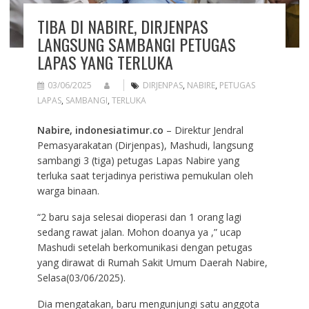
TIBA DI NABIRE, DIRJENPAS
LANGSUNG SAMBANGI PETUGAS
LAPAS YANG TERLUKA
03/06/2025
DIRJENPAS
,
NABIRE
,
PETUGAS
LAPAS
,
SAMBANGI
,
TERLUKA
Nabire, indonesiatimur.co
– Direktur Jendral
Pemasyarakatan (Dirjenpas), Mashudi, langsung
sambangi 3 (tiga) petugas Lapas Nabire yang
terluka saat terjadinya peristiwa pemukulan oleh
warga binaan.
“2 baru saja selesai dioperasi dan 1 orang lagi
sedang rawat jalan. Mohon doanya ya ,” ucap
Mashudi setelah berkomunikasi dengan petugas
yang dirawat di Rumah Sakit Umum Daerah Nabire,
Selasa(03/06/2025).
Dia mengatakan, baru mengunjungi satu anggota