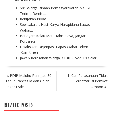
501 Warga Binaan Pemasyarakatan Maluku
Terima Remisi…
Kebijakan Privasi
Spektakuler, Hasil Karya Narapidana Lapas
Wahai…
Batlayeri: Kalau Mau Habisi Saya, Jangan
Korbankan…
Disaksikan Dirjenpas, Lapas Wahai Teken
'Komitmen…
Jawab Keresahan Warga, Gustu Covid-19 Gelar…
P
PDIP Maluku Peringati 80
140an Perusahaan Tidak
O
Tahun Pancasila dan Gelar
Terdaftar Di Pemkot
S
Rakor Fraksi
Ambon
T
N
A
RELATED POSTS
V
I