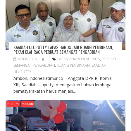
SAADIAH ULUPUTTY: LAPAS HARUS JADI RUANG PEMBINAAN,
PEKAN OLAHRAGA PERKUAT SEMANGAT PENGABDIAN
07/08/2026
LAPAS
,
PEKAN OLAHRAGA
,
PERKUAT
SEMANGAT PENGABDIAN
,
RUANG PEMBINAAN
,
SAADIAH
ULUPUTTY
Ambon, indonesiatimur.co – Anggota DPR RI Komisi
XIII, Saadiah Uluputty, menegaskan bahwa lembaga
pemasyarakatan harus menjadi...
Hukum
Maluku