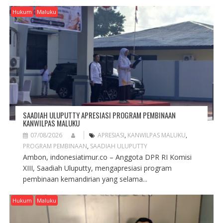
G
Hukum
Maluku
A
T
I
O
N
SAADIAH ULUPUTTY APRESIASI PROGRAM PEMBINAAN
KANWILPAS MALUKU
07/08/2026
APRESIASI
,
KANWILPAS MALUKU
,
PROGRAM PEMBINAAN
,
SAADIAH ULUPUTTY
Ambon, indonesiatimur.co – Anggota DPR RI Komisi
XIII, Saadiah Uluputty, mengapresiasi program
pembinaan kemandirian yang selama...
Hukum
Maluku