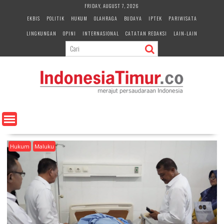
S
FRIDAY, AUGUST 7, 2026
k
EKBIS
POLITIK
HUKUM
OLAHRAGA
BUDAYA
IPTEK
PARIWISATA
i
LINGKUNGAN
OPINI
INTERNASIONAL
CATATAN REDAKSI
LAIN-LAIN
p
t
o
c
o
n
t
e
n
t
Hukum
Maluku