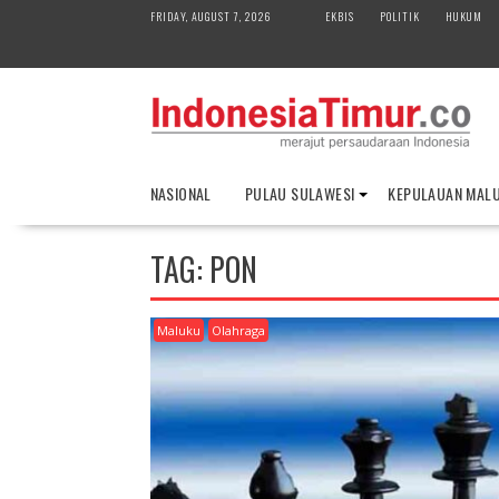
S
FRIDAY, AUGUST 7, 2026
EKBIS
POLITIK
HUKUM
k
i
p
t
o
c
o
NASIONAL
PULAU SULAWESI
KEPULAUAN MAL
n
t
e
TAG:
PON
n
t
Maluku
Olahraga