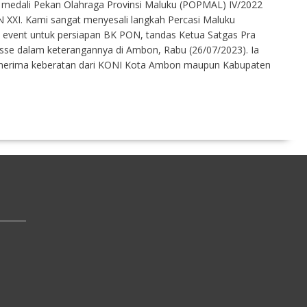
h medali Pekan Olahraga Provinsi Maluku (POPMAL) IV/2022
N XXI. Kami sangat menyesali langkah Percasi Maluku
 event untuk persiapan BK PON, tandas Ketua Satgas Pra
se dalam keterangannya di Ambon, Rabu (26/07/2023). Ia
enerima keberatan dari KONI Kota Ambon maupun Kabupaten