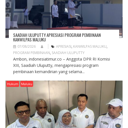
SAADIAH ULUPUTTY APRESIASI PROGRAM PEMBINAAN
KANWILPAS MALUKU
07/08/2026
APRESIASI
,
KANWILPAS MALUKU
,
PROGRAM PEMBINAAN
,
SAADIAH ULUPUTTY
Ambon, indonesiatimur.co – Anggota DPR RI Komisi
XIII, Saadiah Uluputty, mengapresiasi program
pembinaan kemandirian yang selama...
Hukum
Maluku