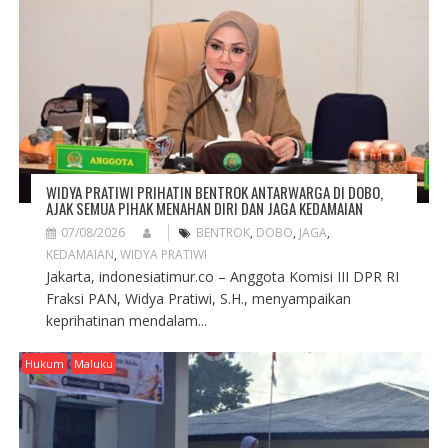
A
T
I
O
N
WIDYA PRATIWI PRIHATIN BENTROK ANTARWARGA DI DOBO,
AJAK SEMUA PIHAK MENAHAN DIRI DAN JAGA KEDAMAIAN
07/08/2026
BENTROK
,
DOBO
,
JAGA
,
KEDAMAIAN
,
WIDYA PRATIWI
Jakarta, indonesiatimur.co – Anggota Komisi III DPR RI
Fraksi PAN, Widya Pratiwi, S.H., menyampaikan
keprihatinan mendalam...
Hukum
Maluku