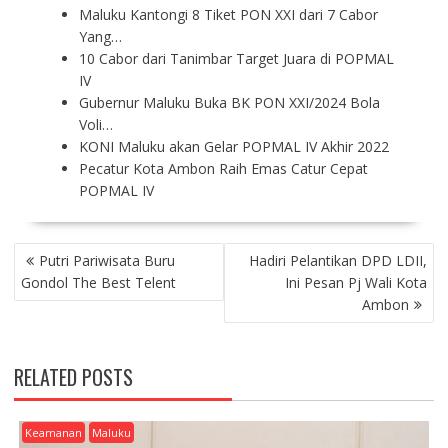
Maluku Kantongi 8 Tiket PON XXI dari 7 Cabor
Yang…
10 Cabor dari Tanimbar Target Juara di POPMAL
IV
Gubernur Maluku Buka BK PON XXI/2024 Bola
Voli…
KONI Maluku akan Gelar POPMAL IV Akhir 2022
Pecatur Kota Ambon Raih Emas Catur Cepat
POPMAL IV
P
Putri Pariwisata Buru
Hadiri Pelantikan DPD LDII,
O
Gondol The Best Telent
Ini Pesan Pj Wali Kota
S
Ambon
T
N
A
RELATED POSTS
V
I
G
Keamanan
Maluku