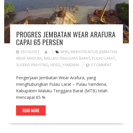
PROGRES JEMBATAN WEAR ARAFURA
CAPAI 65 PERSEN
03/10/2017
BPJN
,
INFRASTRUKTUR
,
JEMBATAN
WEAR ARAFURA
,
MALUKU TENGGARA BARAT
,
PULAU LARAT
,
SUGENG PRAYITNO
,
VIDEO
,
YAMDENA
0 COMMENT
Pengerjaan Jembatan Wear Arafura, yang
menghubungkan Pulau Larat – Pulau Yamdena,
Kabupaten Maluku Tenggara Barat (MTB) telah
mencapai 65 %
READ MORE