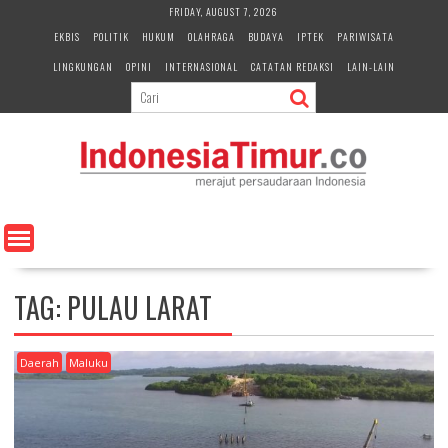
S
FRIDAY, AUGUST 7, 2026
k
EKBIS
POLITIK
HUKUM
OLAHRAGA
BUDAYA
IPTEK
PARIWISATA
i
LINGKUNGAN
OPINI
INTERNASIONAL
CATATAN REDAKSI
LAIN-LAIN
p
t
o
c
o
n
t
e
n
t
TAG:
PULAU LARAT
Daerah
Maluku