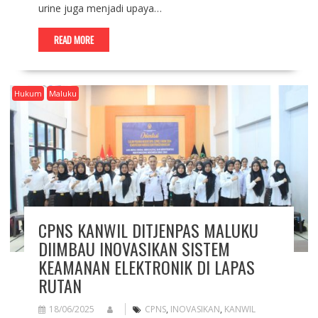
urine juga menjadi upaya…
READ MORE
Hukum
Maluku
CPNS KANWIL DITJENPAS MALUKU
DIIMBAU INOVASIKAN SISTEM
KEAMANAN ELEKTRONIK DI LAPAS
RUTAN
18/06/2025
CPNS
,
INOVASIKAN
,
KANWIL