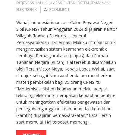
DITJENPAS MALUKU
,
LAPAS
,
RUTAN
,
SISTEM KEAMANAN
ELEKTRONIK
0 COMMENT
Wahai, indonesiatimur.co – Calon Pegawai Negeri
Sipil (CPNS) Tahun Anggaran 2024 di jajaran Kantor
Wilayah (Kanwil) Direktorat Jenderal
Pemasyarakatan (Ditjenpas) Maluku diimbau untuk
menginovasikan sistem keamanan elektronik di
Lembaga Pemasyarakatan (Lapas) dan Rumah
Tahanan Negara (Rutan). Hal tersebut disampaikan
oleh Tersih Victor Noya, Kepala Lapas Wahai, saat
ditunjuk sebagai Narasumber dalam memberikan
materi pembekalan bagi 85 orang CPNS itu.
“Modernisasi sistem keamanan melalui adopsi
teknologi elektronik merupakan kebutuhan penting
untuk meningkatkan efektifitas pengawasan dan
pencegahan gangguan keamanan dan ketertiban
(kamtib) di jajaran pemasyarakatan,” kata Tersih
saat memulai. Hal tersebut memang…