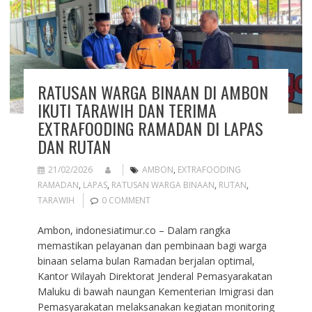
RATUSAN WARGA BINAAN DI AMBON
IKUTI TARAWIH DAN TERIMA
EXTRAFOODING RAMADAN DI LAPAS
DAN RUTAN
21/02/2026
AMBON
,
EXTRAFOODING
RAMADAN
,
LAPAS
,
RATUSAN WARGA BINAAN
,
RUTAN
,
TARAWIH
0 COMMENT
Ambon, indonesiatimur.co – Dalam rangka
memastikan pelayanan dan pembinaan bagi warga
binaan selama bulan Ramadan berjalan optimal,
Kantor Wilayah Direktorat Jenderal Pemasyarakatan
Maluku di bawah naungan Kementerian Imigrasi dan
Pemasyarakatan melaksanakan kegiatan monitoring