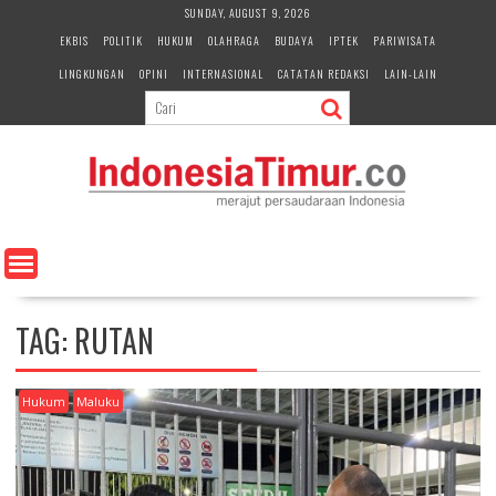
S
SUNDAY, AUGUST 9, 2026
k
EKBIS
POLITIK
HUKUM
OLAHRAGA
BUDAYA
IPTEK
PARIWISATA
i
LINGKUNGAN
OPINI
INTERNASIONAL
CATATAN REDAKSI
LAIN-LAIN
p
t
o
c
o
n
t
e
n
t
TAG:
RUTAN
Hukum
Maluku