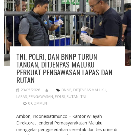
TNI, POLRI, DAN BNNP TURUN
TANGAN, DITJENPAS MALUKU
PERKUAT PENGAWASAN LAPAS DAN
RUTAN
23/05/2026
BNNP
,
DITJENPAS MALUKU
,
LAPAS
,
PENGAWASAN
,
POLRI
,
RUTAN
,
TNI
0 COMMENT
Ambon, indonesiatimur.co – Kantor Wilayah
Direktorat Jenderal Pemasyarakatan Maluku
menggelar penggeledahan serentak dan tes urine di