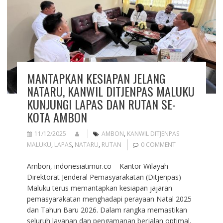
MANTAPKAN KESIAPAN JELANG
NATARU, KANWIL DITJENPAS MALUKU
KUNJUNGI LAPAS DAN RUTAN SE-
KOTA AMBON
11/12/2025
AMBON
,
KANWIL DITJENPAS
MALUKU
,
LAPAS
,
NATARU
,
RUTAN
0 COMMENT
Ambon, indonesiatimur.co – Kantor Wilayah
Direktorat Jenderal Pemasyarakatan (Ditjenpas)
Maluku terus memantapkan kesiapan jajaran
pemasyarakatan menghadapi perayaan Natal 2025
dan Tahun Baru 2026. Dalam rangka memastikan
seluruh layanan dan pengamanan berjalan optimal,