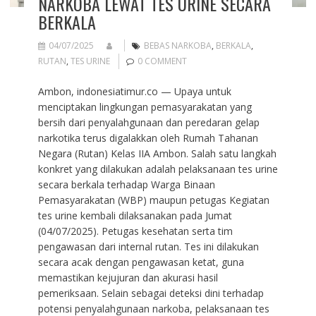
NARKOBA LEWAT TES URINE SECARA
BERKALA
04/07/2025
BEBAS NARKOBA
,
BERKALA
,
RUTAN
,
TES URINE
0 COMMENT
Ambon, indonesiatimur.co — Upaya untuk
menciptakan lingkungan pemasyarakatan yang
bersih dari penyalahgunaan dan peredaran gelap
narkotika terus digalakkan oleh Rumah Tahanan
Negara (Rutan) Kelas IIA Ambon. Salah satu langkah
konkret yang dilakukan adalah pelaksanaan tes urine
secara berkala terhadap Warga Binaan
Pemasyarakatan (WBP) maupun petugas Kegiatan
tes urine kembali dilaksanakan pada Jumat
(04/07/2025). Petugas kesehatan serta tim
pengawasan dari internal rutan. Tes ini dilakukan
secara acak dengan pengawasan ketat, guna
memastikan kejujuran dan akurasi hasil
pemeriksaan. Selain sebagai deteksi dini terhadap
potensi penyalahgunaan narkoba, pelaksanaan tes