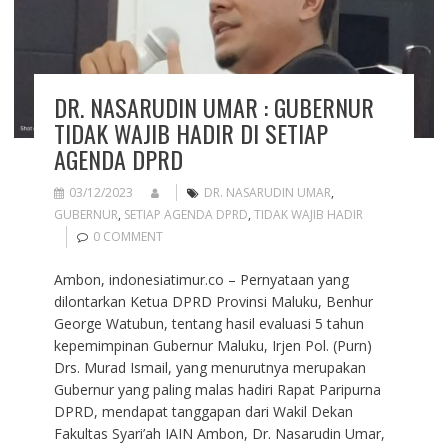
DR. NASARUDIN UMAR : GUBERNUR
TIDAK WAJIB HADIR DI SETIAP
AGENDA DPRD
03/12/2023
DR. NASARUDIN UMAR
,
GUBERNUR
,
SETIAP AGENDA DPRD
,
TIDAK WAJIB HADIR
0 COMMENT
Ambon, indonesiatimur.co – Pernyataan yang
dilontarkan Ketua DPRD Provinsi Maluku, Benhur
George Watubun, tentang hasil evaluasi 5 tahun
kepemimpinan Gubernur Maluku, Irjen Pol. (Purn)
Drs. Murad Ismail, yang menurutnya merupakan
Gubernur yang paling malas hadiri Rapat Paripurna
DPRD, mendapat tanggapan dari Wakil Dekan
Fakultas Syari’ah IAIN Ambon, Dr. Nasarudin Umar,