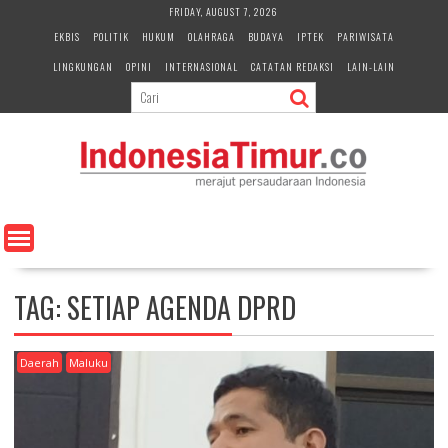
S
FRIDAY, AUGUST 7, 2026
k
EKBIS
POLITIK
HUKUM
OLAHRAGA
BUDAYA
IPTEK
PARIWISATA
i
LINGKUNGAN
OPINI
INTERNASIONAL
CATATAN REDAKSI
LAIN-LAIN
p
t
o
c
o
n
t
e
n
t
TAG:
SETIAP AGENDA DPRD
Daerah
Maluku