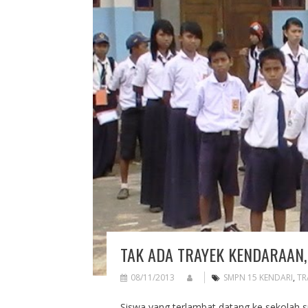
TAK ADA TRAYEK KENDARAAN,
08/11/2013
SMPN 15 KENDARI
,
TR
Siswa yang terlambat datang ke sekolah 