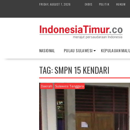
S
FRIDAY, AUGUST 7, 2026
EKBIS
POLITIK
HUKUM
k
i
p
t
o
c
o
NASIONAL
PULAU SULAWESI
KEPULAUAN MAL
n
t
e
TAG:
SMPN 15 KENDARI
n
t
Daerah
Sulawesi Tenggara