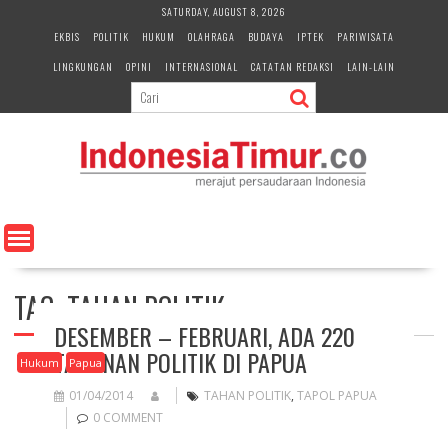
S
SATURDAY, AUGUST 8, 2026
k
EKBIS
POLITIK
HUKUM
OLAHRAGA
BUDAYA
IPTEK
PARIWISATA
i
LINGKUNGAN
OPINI
INTERNASIONAL
CATATAN REDAKSI
LAIN-LAIN
p
t
o
c
o
n
t
e
n
t
TAG:
TAHAN POLITIK
DESEMBER – FEBRUARI, ADA 220
TAHANAN POLITIK DI PAPUA
Hukum
Papua
01/04/2014
TAHAN POLITIK
,
TAPOL PAPUA
0 COMMENT