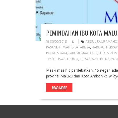
PEMINDAHAN IBU KOTA MALUK
30/09/2013
ABDUL RAUF AMAHO
KASANE
,
H. WAHID LATARISSA
,
HARURU
,
HERKAP
PULAU SERAM
,
SAKUME MAATOKE.
,
SEPA
,
SIMON 
TIMOTIUSWALERUMO
,
TRESYA WATTIMENA
,
YUS
Meski masih diperdebatkan, 15 negeri a
provinsi Maluku dari Kota Ambon ke wila
READ MORE