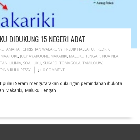
U DIDUKUNG 15 NEGERI ADAT
RU
,
AMAHAI
,
CHRISTIAN WALARUNY
,
FREDIK HALLATU
,
FREDRIK
 MAATOKE
,
JULY AYAKUONE
,
MAKARIKI
,
MALUKU TENGAH
,
NUA NEA
,
TANI LILINIA
,
SOAHUKU
,
SUKARDI TOMAGOLA
,
TAMILOUW
,
EPINA RUHUPESSY
0 COMMENT
dat pulau Seram mengutarakan dukungan pemindahan ibukota
yah Makariki, Maluku Tengah