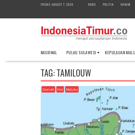
S
FRIDAY, AUGUST 7, 2026
EKBIS
POLITIK
HUKUM
k
i
p
t
o
c
o
NASIONAL
PULAU SULAWESI
KEPULAUAN MAL
n
t
e
TAG:
TAMILOUW
n
t
Daerah
Hot
Maluku