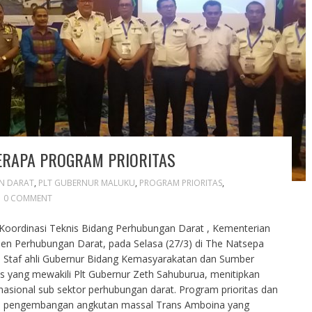
ERAPA PROGRAM PRIORITAS
N DARAT
,
PLT GUBERNUR MALUKU
,
PROGRAM PRIORITAS
,
0 COMMENT
Koordinasi Teknis Bidang Perhubungan Darat , Kementerian
jen Perhubungan Darat, pada Selasa (27/3) di The Natsepa
ui Staf ahli Gubernur Bidang Kemasyarakatan dan Sumber
s yang mewakili Plt Gubernur Zeth Sahuburua, menitipkan
nasional sub sektor perhubungan darat. Program prioritas dan
gan pengembangan angkutan massal Trans Amboina yang