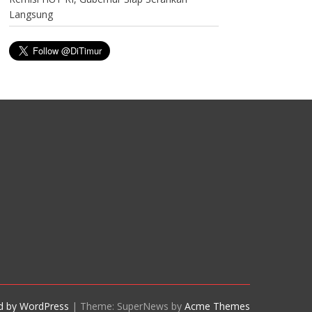
Langsung
d by WordPress
|
Theme: SuperNews by
Acme Themes