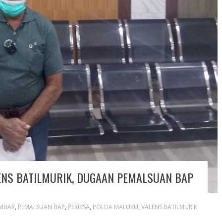
ENS BATILMURIK, DUGAAN PEMALSUAN BAP
IMBAR
,
PEMALSUAN BAP
,
PERIKSA
,
POLDA MALUKU
,
VALENS BATILMURIK