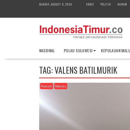
S
SUNDAY, AUGUST 9, 2026
EKBIS
POLITIK
HUKUM
k
i
p
t
o
c
o
NASIONAL
PULAU SULAWESI
KEPULAUAN MAL
n
t
e
TAG:
VALENS BATILMURIK
n
t
Hukum
Maluku