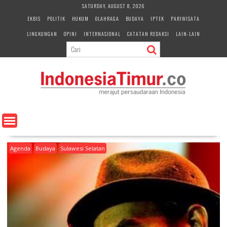
S
SATURDAY, AUGUST 8, 2026
k
EKBIS
POLITIK
HUKUM
OLAHRAGA
BUDAYA
IPTEK
PARIWISATA
i
LINGKUNGAN
OPINI
INTERNASIONAL
CATATAN REDAKSI
LAIN-LAIN
p
t
o
c
o
n
t
e
n
t
Agenda
Budaya
Sulawesi Selatan