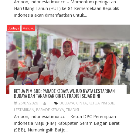
Ambon, indonesiatimur.co – Momentum peringatan
Hari Ulang Tahun (HUT) ke-81 Kemerdekaan Republik
Indonesia akan dimanfaatkan untuk...
Budaya
Maluku
KETUA PIM SBB: PARADE KEBAYA WUJUD NYATA LESTARIKAN
BUDAYA DAN TANAMKAN CINTA TRADISI SEJAK DINI
25/07/2026
BUDAYA
,
CINTA
,
KETUA PIM SBB
,
LESTARIKAN
,
PARADE KEBAYA
,
TRADISI
Ambon, indonesiatimur.co – Ketua DPC Perempuan
Indonesia Maju (PIM) Kabupaten Seram Bagian Barat
(SBB), Nurnaningsih Batjo,...