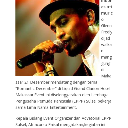
indon
esiati
mur.c
o
.
Glenn
Fredly
dijad
walka
n
mang
gung
di
Maka
ssar 21 Desember mendatang dengan tema
“Romantic December” di Liquid Grand Clarion Hotel
Makassar.Event ini diselenggarakan oleh Lembaga
Pengusaha Pemuda Pancasila (LPPP) Sulsel bekerja
sama Lima Nama Entertainment.
Kepala Bidang Event Organizer dan Advetorial LPPP
Sulsel, Afnacarso Faisal mengatakan,kegiatan ini