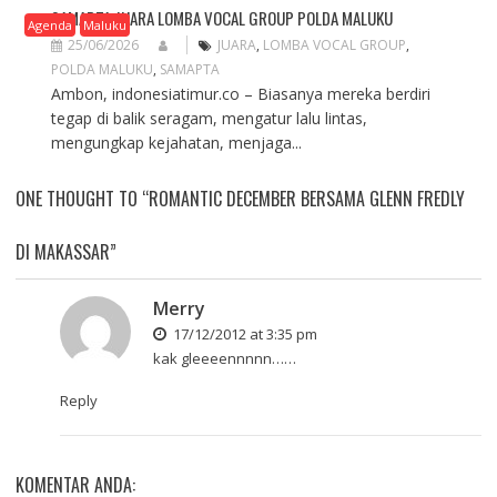
SAMAPTA JUARA LOMBA VOCAL GROUP POLDA MALUKU
Agenda
Maluku
25/06/2026
JUARA
,
LOMBA VOCAL GROUP
,
POLDA MALUKU
,
SAMAPTA
Ambon, indonesiatimur.co – Biasanya mereka berdiri
tegap di balik seragam, mengatur lalu lintas,
mengungkap kejahatan, menjaga...
ONE THOUGHT TO “ROMANTIC DECEMBER BERSAMA GLENN FREDLY
DI MAKASSAR”
Merry
17/12/2012 at 3:35 pm
kak gleeeennnnn……
Reply
KOMENTAR ANDA: