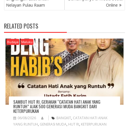
S
Nelayan Pulau Raam
Online
T
N
A
RELATED POSTS
V
I
G
Budaya
Maluku
A
T
I
O
N
SAMBUT HUT RI, GERAKAN “CATATAN HATI ANAK YANG
RUNTUH” AJAK 500 GENERASI MUDA BANGKIT DARI
KETERPURUKAN
06/08/2026
BANGKIT
,
CATATAN HATI ANAK
YANG RUNTUH
,
GENERASI MUDA
,
HUT RI
,
KETERPURUKAN