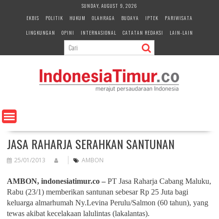
S
SUNDAY, AUGUST 9, 2026
k
EKBIS
POLITIK
HUKUM
OLAHRAGA
BUDAYA
IPTEK
PARIWISATA
i
LINGKUNGAN
OPINI
INTERNASIONAL
CATATAN REDAKSI
LAIN-LAIN
p
t
o
c
o
n
t
e
n
t
JASA RAHARJA SERAHKAN SANTUNAN
25/01/2013
AMBON
AMBON, indonesiatimur.co –
PT Jasa Raharja Cabang Maluku,
Rabu (23/1) memberikan santunan sebesar Rp 25 Juta bagi
keluarga almarhumah Ny.Levina Perulu/Salmon (60 tahun), yang
tewas akibat kecelakaan lalulintas (lakalantas).