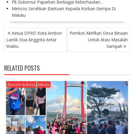
Plt Gubernur Paparkan Berbagai Keberhasilan…
Mensos Serahkan Bantuan Kepada Korban Gempa Di
Maluku
P
Ketua DPRD Kota Ambon
Pemkot Aktifkan Desa Binaan
O
Lantik Dua Anggota Antar
Untuk Atasi Masalah
S
Waktu
Sampah
T
N
A
RELATED POSTS
V
I
G
Ekonomi & Bisnis
Maluku
A
T
I
O
N