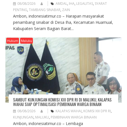
08/08/2026
AMDAL
,
IHA
,
LEGALITAS
,
SYARAT
PENTING
,
TAMBANG SINABAR
,
ZAIN
Ambon, indonesiatimur.co – Harapan masyarakat
penambang sinabar di Desa Iha, Kecamatan Huamual,
Kabupaten Seram Bagian Barat...
Hukum
Maluku
SAMBUT KUNJUNGAN KOMISI XIII DPR RI DI MALUKU, KALAPAS
WAHAI SIAP OPTIMALISASI PEMBINAAN WARGA BINAAN
08/08/2026
KALAPAS WAHAI
,
KOMISI XIII DPR RI
,
KUNJUNGAN
,
MALUKU
,
PEMBINAAN WARGA BINAAN
Ambon, indonesiatimur.co – Lembaga