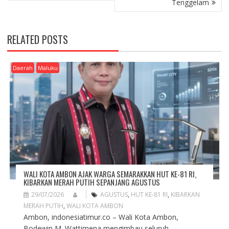
Tenggelam
T
N
A
RELATED POSTS
V
I
G
Daerah
Maluku
A
T
I
O
N
WALI KOTA AMBON AJAK WARGA SEMARAKKAN HUT KE-81 RI,
KIBARKAN MERAH PUTIH SEPANJANG AGUSTUS
29/07/2026
AGUSTUS
,
HUT KE-81 RI
,
KIBARKAN
MERAH PUTIH
,
WALI KOTA AMBON
Ambon, indonesiatimur.co – Wali Kota Ambon,
Bodewin M. Wattimena mengimbau seluruh