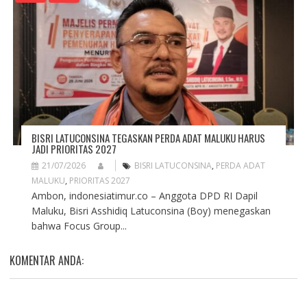
BISRI LATUCONSINA TEGASKAN PERDA ADAT MALUKU HARUS
JADI PRIORITAS 2027
21/07/2026
BISRI LATUCONSINA
,
PERDA ADAT
MALUKU
,
PRIORITAS 2027
Ambon, indonesiatimur.co – Anggota DPD RI Dapil
Maluku, Bisri Asshidiq Latuconsina (Boy) menegaskan
bahwa Focus Group...
KOMENTAR ANDA: