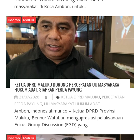
masyarakat di Kota Ambon, untuk...
Daerah
Maluku
KETUA DPRD MALUKU DORONG PERCEPATAN UU MASYARAKAT
HUKUM ADAT, SIAPKAN PERDA PAYUNG
21/07/2026
KETUA DPRD MALUKU
,
PERCEPATAN
,
PERDA PAYUNG
,
UU MASYARAKAT HUKUM ADAT
Ambon, indonesiatimur.co – Ketua DPRD Provinsi
Maluku, Benhur Watubun mengapresiasi pelaksanaan
Focus Group Discussion (FGD) yang...
Daerah
Maluku