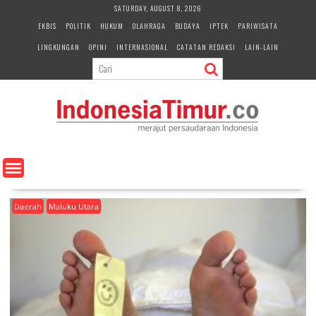
S
SATURDAY, AUGUST 8, 2026
k
EKBIS
POLITIK
HUKUM
OLAHRAGA
BUDAYA
IPTEK
PARIWISATA
i
LINGKUNGAN
OPINI
INTERNASIONAL
CATATAN REDAKSI
LAIN-LAIN
p
t
o
c
o
n
t
e
n
t
Daerah
Maluku Utara