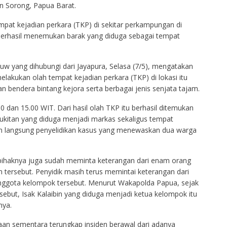
 Sorong, Papua Barat.
mpat kejadian perkara (TKP) di sekitar perkampungan di
berhasil menemukan barak yang diduga sebagai tempat
w yang dihubungi dari Jayapura, Selasa (7/5), mengatakan
lakukan olah tempat kejadian perkara (TKP) di lokasi itu
bendera bintang kejora serta berbagai jenis senjata tajam.
0 dan 15.00 WIT. Dari hasil olah TKP itu berhasil ditemukan
ukitan yang diduga menjadi markas sekaligus tempat
in langsung penyelidikan kasus yang menewaskan dua warga
pihaknya juga sudah meminta keterangan dari enam orang
 tersebut. Penyidik masih terus memintai keterangan dari
nggota kelompok tersebut. Menurut Wakapolda Papua, sejak
sebut, Isak Kalaibin yang diduga menjadi ketua kelompok itu
nya.
iksaan sementara terungkap insiden berawal dari adanya