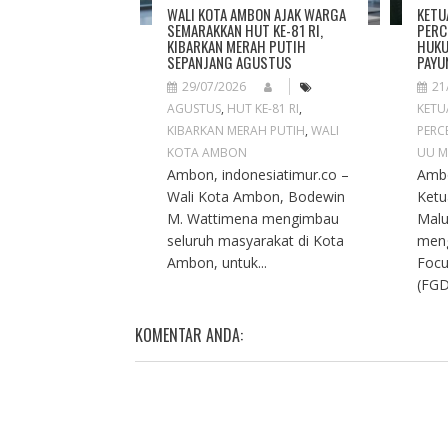
O
WALI KOTA AMBON AJAK WARGA
KETU
N
SEMARAKKAN HUT KE-81 RI,
PERC
KIBARKAN MERAH PUTIH
HUKU
SEPANJANG AGUSTUS
PAYU
29/07/2026
21
AGUSTUS
,
HUT KE-81 RI
,
KETU
KIBARKAN MERAH PUTIH
,
WALI
PERC
KOTA AMBON
UU M
Ambon, indonesiatimur.co –
Ambo
Wali Kota Ambon, Bodewin
Ketu
M. Wattimena mengimbau
Malu
seluruh masyarakat di Kota
meng
Ambon, untuk...
Focu
(FGD
KOMENTAR ANDA: