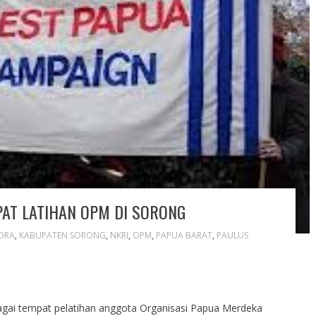
AT LATIHAN OPM DI SORONG
ORA
,
KABUPATEN SORONG
,
NKRI
,
OPM
,
PAPUA BARAT
,
PAULUS
gai tempat pelatihan anggota Organisasi Papua Merdeka