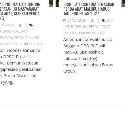
A DPRD MALUKU DORONG
BISRI LATUCONSINA TEGASKAN
EPATAN UU MASYARAKAT
PERDA ADAT MALUKU HARUS
M ADAT, SIAPKAN PERDA
JADI PRIORITAS 2027
NG
21/07/2026
BISRI
/07/2026
LATUCONSINA
,
PERDA ADAT
A DPRD MALUKU
,
MALUKU
,
PRIORITAS 2027
EPATAN
,
PERDA PAYUNG
,
Ambon, indonesiatimur.co –
ASYARAKAT HUKUM ADAT
Anggota DPD RI Dapil
n, indonesiatimur.co –
Maluku, Bisri Asshidiq
a DPRD Provinsi
Latuconsina (Boy)
ku, Benhur Watubun
menegaskan bahwa Focus
apresiasi pelaksanaan
Group...
s Group Discussion
) yang...