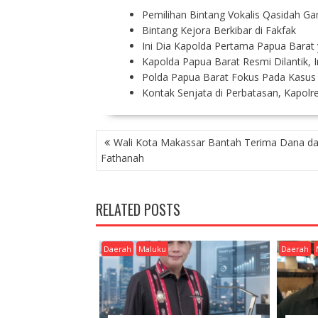
Pemilihan Bintang Vokalis Qasidah 
Bintang Kejora Berkibar di Fakfak
Ini Dia Kapolda Pertama Papua Barat 
Kapolda Papua Barat Resmi Dilantik, I
Polda Papua Barat Fokus Pada Kasus
Kontak Senjata di Perbatasan, Kapolre
P
Wali Kota Makassar Bantah Terima Dana da
O
Fathanah
S
T
N
RELATED POSTS
A
V
I
Daerah
Maluku
Daerah
G
A
T
I