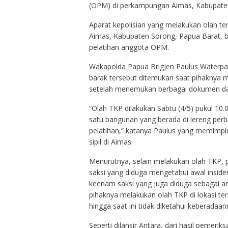
(OPM) di perkampungan Aimas, Kabupaten
Aparat kepolisian yang melakukan olah te
Aimas, Kabupaten Sorong, Papua Barat, 
pelatihan anggota OPM.
Wakapolda Papua Brigjen Paulus Waterpau
barak tersebut ditemukan saat pihaknya me
setelah menemukan berbagai dokumen dan 
“Olah TKP dilakukan Sabtu (4/5) pukul 10.0
satu bangunan yang berada di lereng perb
pelatihan,” katanya Paulus yang memimp
sipil di Aimas.
Menurutnya, selain melakukan olah TKP, 
saksi yang diduga mengetahui awal insiden
keenam saksi yang juga diduga sebagai a
pihaknya melakukan olah TKP di lokasi ter
hingga saat ini tidak diketahui keberadaan
Seperti dilansir Antara, dari hasil pemer