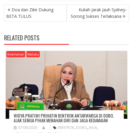
P
Doa dan Zikir Dukung
Kuliah Jarak Jauh Sydney-
O
BETA TULUS
Sorong Sukses Terlaksana
S
T
N
RELATED POSTS
A
V
I
Keamanan
Maluku
G
A
T
I
O
N
WIDYA PRATIWI PRIHATIN BENTROK ANTARWARGA DI DOBO,
AJAK SEMUA PIHAK MENAHAN DIRI DAN JAGA KEDAMAIAN
07/08/2026
BENTROK
,
DOBO
,
JAGA
,