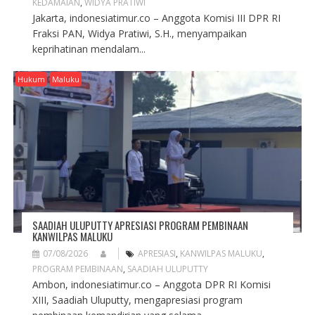
KEDAMAIAN
,
WIDYA PRATIWI
Jakarta, indonesiatimur.co – Anggota Komisi III DPR RI
Fraksi PAN, Widya Pratiwi, S.H., menyampaikan
keprihatinan mendalam...
Hukum
Maluku
SAADIAH ULUPUTTY APRESIASI PROGRAM PEMBINAAN
KANWILPAS MALUKU
07/08/2026
APRESIASI
,
KANWILPAS MALUKU
,
PROGRAM PEMBINAAN
,
SAADIAH ULUPUTTY
Ambon, indonesiatimur.co – Anggota DPR RI Komisi
XIII, Saadiah Uluputty, mengapresiasi program