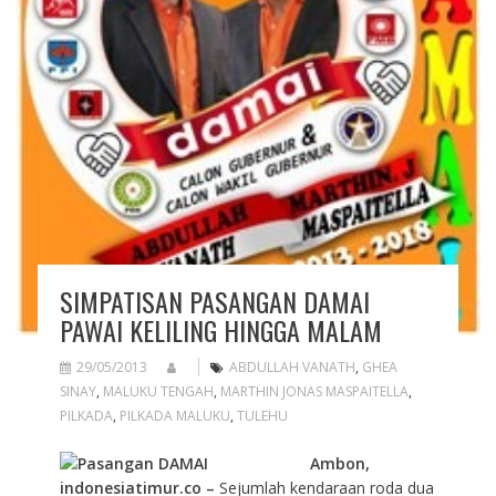
SIMPATISAN PASANGAN DAMAI
PAWAI KELILING HINGGA MALAM
29/05/2013
ABDULLAH VANATH
,
GHEA
SINAY
,
MALUKU TENGAH
,
MARTHIN JONAS MASPAITELLA
,
PILKADA
,
PILKADA MALUKU
,
TULEHU
Ambon,
indonesiatimur.co –
Sejumlah kendaraan roda dua