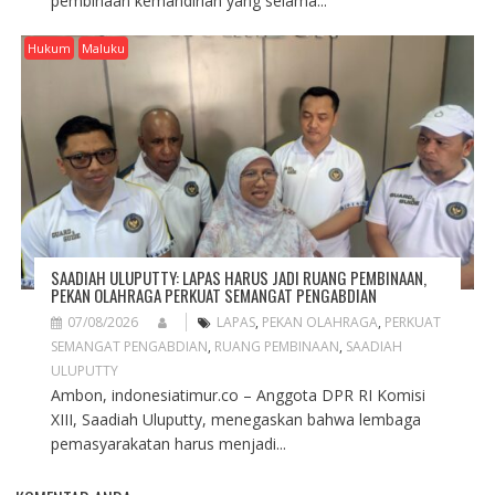
pembinaan kemandirian yang selama...
Hukum
Maluku
SAADIAH ULUPUTTY: LAPAS HARUS JADI RUANG PEMBINAAN,
PEKAN OLAHRAGA PERKUAT SEMANGAT PENGABDIAN
07/08/2026
LAPAS
,
PEKAN OLAHRAGA
,
PERKUAT
SEMANGAT PENGABDIAN
,
RUANG PEMBINAAN
,
SAADIAH
ULUPUTTY
Ambon, indonesiatimur.co – Anggota DPR RI Komisi
XIII, Saadiah Uluputty, menegaskan bahwa lembaga
pemasyarakatan harus menjadi...