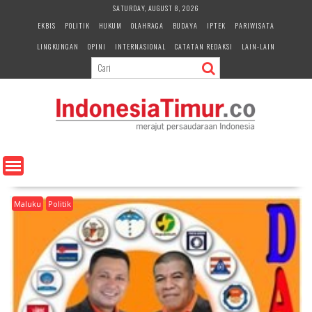
S
SATURDAY, AUGUST 8, 2026
k
EKBIS
POLITIK
HUKUM
OLAHRAGA
BUDAYA
IPTEK
PARIWISATA
i
LINGKUNGAN
OPINI
INTERNASIONAL
CATATAN REDAKSI
LAIN-LAIN
p
t
o
c
o
n
t
e
n
t
Maluku
Politik