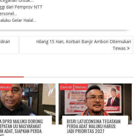
ncegahan Untuk…
nggi dari Pemprov NTT
Personel…
aluku Gelar Halal…
adiran
Hilang 15 Hari, Korban Banjir Ambon Ditemukan
Tewas
Maluku
Daerah
Maluku
A DPRD MALUKU DORONG
BISRI LATUCONSINA TEGASKAN
EPATAN UU MASYARAKAT
PERDA ADAT MALUKU HARUS
M ADAT, SIAPKAN PERDA
JADI PRIORITAS 2027
NG