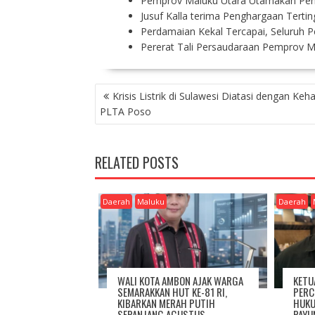
Pemprov Maluku Utara Utamakan Pe
Jusuf Kalla terima Penghargaan Terti
Perdamaian Kekal Tercapai, Seluruh 
Pererat Tali Persaudaraan Pemprov M
P
Krisis Listrik di Sulawesi Diatasi dengan Keh
O
PLTA Poso
S
T
N
RELATED POSTS
A
V
I
Daerah
Maluku
Daerah
G
A
T
I
O
WALI KOTA AMBON AJAK WARGA
KETU
N
SEMARAKKAN HUT KE-81 RI,
PERC
KIBARKAN MERAH PUTIH
HUKU
SEPANJANG AGUSTUS
PAYU