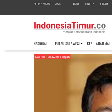
S
FRIDAY, AUGUST 7, 2026
EKBIS
POLITIK
HUKUM
k
i
p
t
o
c
o
NASIONAL
PULAU SULAWESI
KEPULAUAN MAL
n
t
Daerah
Sulawesi Tengah
e
n
t