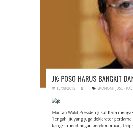
JK: POSO HARUS BANGKIT DA
15/08/2013
EKONOMI
,
JUSUF KAL
Mantan Wakil Presiden Jusuf Kalla mengaku
Tengah. JK yang juga deklarator perdama
bangkit membangun perekonomian, tanpa h