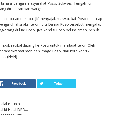
al bi halal dengan masyarakat Poso, Sulawesi Tengah, di
ng diikuti ratusan warga.
m kesempatan tersebut JK mengajak masyarakat Poso menatap
pengaruh aksi-aksi teror. Juru Damai Poso tersebut mengaku,
ng-orang di luar Poso, jika kondisi Poso belum aman, penuh
mpok radikal datang ke Poso untuk membuat teror. Oleh
beramai-ramai merubah image Poso, dari kota konflik
mai. (HAN)
alal Bi Halal…
al bi Halal DPD…