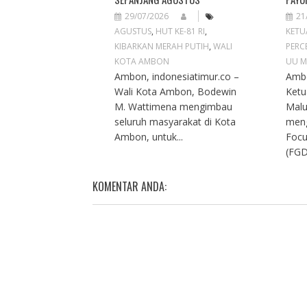
29/07/2026
21
AGUSTUS
,
HUT KE-81 RI
,
KETU
KIBARKAN MERAH PUTIH
,
WALI
PERC
KOTA AMBON
UU M
Ambon, indonesiatimur.co –
Ambo
Wali Kota Ambon, Bodewin
Ketu
M. Wattimena mengimbau
Malu
seluruh masyarakat di Kota
meng
Ambon, untuk...
Focu
(FGD
KOMENTAR ANDA: