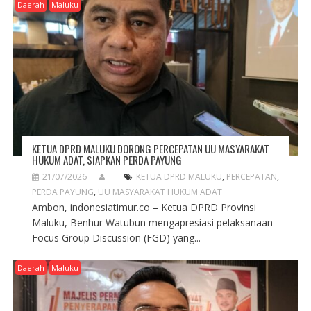
Daerah
Maluku
KETUA DPRD MALUKU DORONG PERCEPATAN UU MASYARAKAT
HUKUM ADAT, SIAPKAN PERDA PAYUNG
21/07/2026
KETUA DPRD MALUKU
,
PERCEPATAN
,
PERDA PAYUNG
,
UU MASYARAKAT HUKUM ADAT
Ambon, indonesiatimur.co – Ketua DPRD Provinsi
Maluku, Benhur Watubun mengapresiasi pelaksanaan
Focus Group Discussion (FGD) yang...
Daerah
Maluku