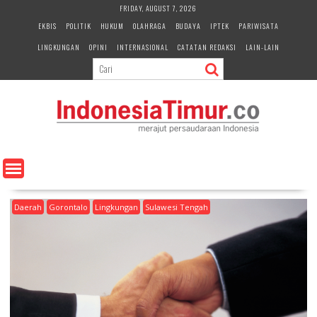
S
FRIDAY, AUGUST 7, 2026
k
EKBIS
POLITIK
HUKUM
OLAHRAGA
BUDAYA
IPTEK
PARIWISATA
i
LINGKUNGAN
OPINI
INTERNASIONAL
CATATAN REDAKSI
LAIN-LAIN
p
t
o
c
o
n
t
e
n
t
Daerah
Gorontalo
Lingkungan
Sulawesi Tengah