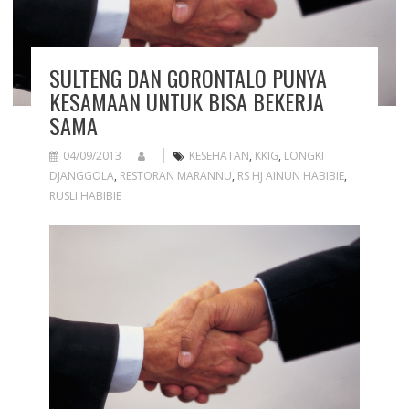
SULTENG DAN GORONTALO PUNYA
KESAMAAN UNTUK BISA BEKERJA
SAMA
04/09/2013
KESEHATAN
,
KKIG
,
LONGKI
DJANGGOLA
,
RESTORAN MARANNU
,
RS HJ AINUN HABIBIE
,
RUSLI HABIBIE