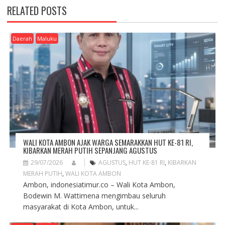
A
RELATED POSTS
V
I
G
Daerah
Maluku
A
T
I
O
N
WALI KOTA AMBON AJAK WARGA SEMARAKKAN HUT KE-81 RI,
KIBARKAN MERAH PUTIH SEPANJANG AGUSTUS
29/07/2026
AGUSTUS
,
HUT KE-81 RI
,
KIBARKAN
MERAH PUTIH
,
WALI KOTA AMBON
Ambon, indonesiatimur.co – Wali Kota Ambon,
Bodewin M. Wattimena mengimbau seluruh
masyarakat di Kota Ambon, untuk...