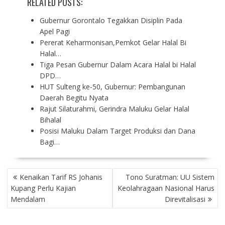
RELATED POSTS:
Gubernur Gorontalo Tegakkan Disiplin Pada
Apel Pagi
Pererat Keharmonisan,Pemkot Gelar Halal Bi
Halal…
Tiga Pesan Gubernur Dalam Acara Halal bi Halal
DPD…
HUT Sulteng ke-50, Gubernur: Pembangunan
Daerah Begitu Nyata
Rajut Silaturahmi, Gerindra Maluku Gelar Halal
Bihalal
Posisi Maluku Dalam Target Produksi dan Dana
Bagi…
P
Kenaikan Tarif RS Johanis
Tono Suratman: UU Sistem
O
Kupang Perlu Kajian
Keolahragaan Nasional Harus
S
Mendalam
Direvitalisasi
T
N