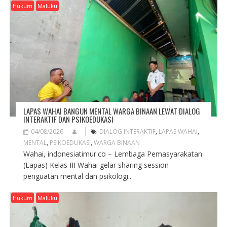
Hukum
Maluku
LAPAS WAHAI BANGUN MENTAL WARGA BINAAN LEWAT DIALOG
INTERAKTIF DAN PSIKOEDUKASI
04/08/2026
DIALOG INTERAKTIF
,
LAPAS WAHAI
,
MENTAL
,
PSIKOEDUKASI
,
WARGA BINAAN
Wahai, indonesiatimur.co – Lembaga Pemasyarakatan
(Lapas) Kelas III Wahai gelar sharing session
penguatan mental dan psikologi...
Hukum
Maluku