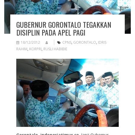
GUBERNUR GORONTALO TEGAKKAN
DISIPLIN PADA APEL PAGI
18/12/2012
CPNS
,
GORONTALO
,
IDRIS
RAHIM
,
KORPRI
,
RUSLI HABIBIE
Gorontalo, indonesiatimur.co
. Janji Gubernur