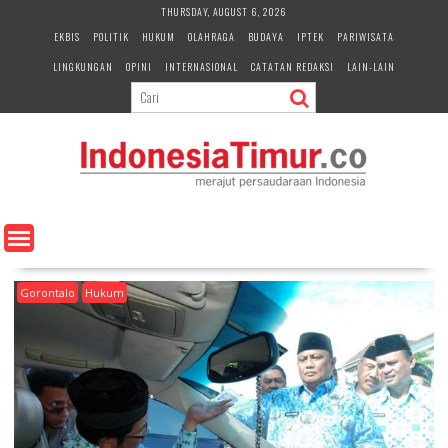
S
THURSDAY, AUGUST 6, 2026
k
EKBIS
POLITIK
HUKUM
OLAHRAGA
BUDAYA
IPTEK
PARIWISATA
i
LINGKUNGAN
OPINI
INTERNASIONAL
CATATAN REDAKSI
LAIN-LAIN
p
t
o
c
o
n
t
e
n
t
Gorontalo
Hukum