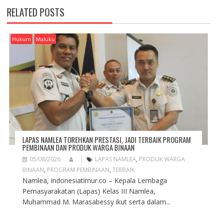
N
RELATED POSTS
A
V
I
Hukum
Maluku
G
A
T
I
O
N
LAPAS NAMLEA TOREHKAN PRESTASI, JADI TERBAIK PROGRAM
PEMBINAAN DAN PRODUK WARGA BINAAN
05/08/2026
LAPAS NAMLEA
,
PRODUK WARGA
BINAAN
,
PROGRAM PEMBINAAN
,
TERBAIK
Namlea, indonesiatimur.co – Kepala Lembaga
Pemasyarakatan (Lapas) Kelas III Namlea,
Muhammad M. Marasabessy ikut serta dalam...