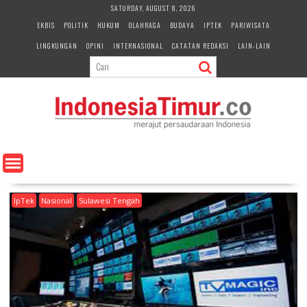
S
SATURDAY, AUGUST 8, 2026
k
EKBIS
POLITIK
HUKUM
OLAHRAGA
BUDAYA
IPTEK
PARIWISATA
i
LINGKUNGAN
OPINI
INTERNASIONAL
CATATAN REDAKSI
LAIN-LAIN
p
t
o
c
o
n
t
e
n
t
IpTek
Nasional
Sulawesi Tengah