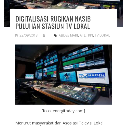
DIGITALISASI RUGIKAN NASIB
PULUHAN STASIUN TV LOKAL
22/09/2013
ABDEE MARI
,
ATLI
,
KPI
,
TV LOKAL
[foto: energitoday.com]
Menurut masyarakat dan Asosiasi Televisi Lokal