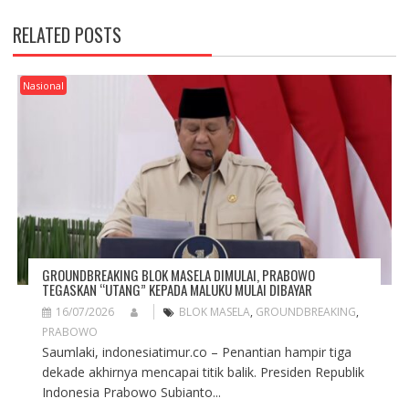
N
A
RELATED POSTS
V
I
G
Nasional
A
T
I
O
N
GROUNDBREAKING BLOK MASELA DIMULAI, PRABOWO
TEGASKAN “UTANG” KEPADA MALUKU MULAI DIBAYAR
16/07/2026
BLOK MASELA
,
GROUNDBREAKING
,
PRABOWO
Saumlaki, indonesiatimur.co – Penantian hampir tiga
dekade akhirnya mencapai titik balik. Presiden Republik
Indonesia Prabowo Subianto...