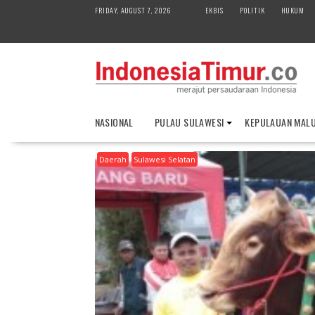
S
FRIDAY, AUGUST 7, 2026
EKBIS
POLITIK
HUKUM
k
i
p
t
o
c
o
NASIONAL
PULAU SULAWESI
KEPULAUAN MAL
n
t
Daerah
Sulawesi Selatan
e
n
t