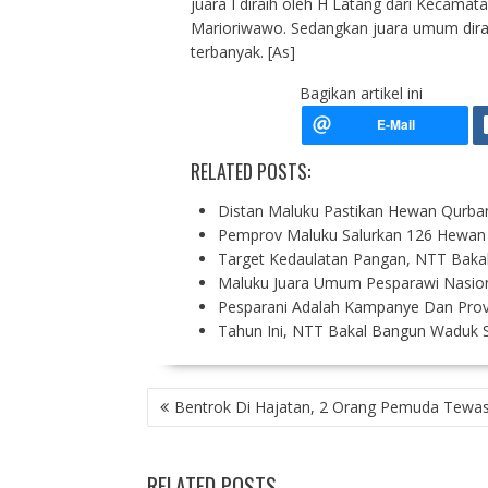
juara I diraih oleh H Latang dari Kecamatan Li
Marioriwawo. Sedangkan juara umum dira
terbanyak. [As]
Bagikan artikel ini
RELATED POSTS:
Distan Maluku Pastikan Hewan Qurb
Pemprov Maluku Salurkan 126 Hewan 
Target Kedaulatan Pangan, NTT Baka
Maluku Juara Umum Pesparawi Nasion
Pesparani Adalah Kampanye Dan Pro
Tahun Ini, NTT Bakal Bangun Waduk Se
P
Bentrok Di Hajatan, 2 Orang Pemuda Tewa
O
S
T
RELATED POSTS