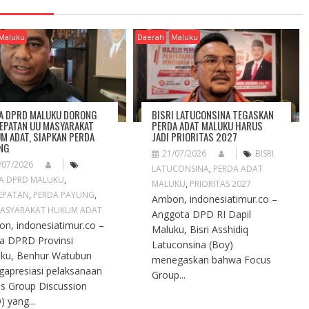
Maluku
Daerah
Maluku
A DPRD MALUKU DORONG
BISRI LATUCONSINA TEGASKAN
EPATAN UU MASYARAKAT
PERDA ADAT MALUKU HARUS
M ADAT, SIAPKAN PERDA
JADI PRIORITAS 2027
NG
21/07/2026
BISRI
/07/2026
LATUCONSINA
,
PERDA ADAT
A DPRD MALUKU
,
MALUKU
,
PRIORITAS 2027
EPATAN
,
PERDA PAYUNG
,
Ambon, indonesiatimur.co –
ASYARAKAT HUKUM ADAT
Anggota DPD RI Dapil
n, indonesiatimur.co –
Maluku, Bisri Asshidiq
a DPRD Provinsi
Latuconsina (Boy)
ku, Benhur Watubun
menegaskan bahwa Focus
apresiasi pelaksanaan
Group...
s Group Discussion
) yang...