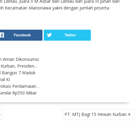
lirilau. Juara II M Asbar dari Lilirilau dan juara III Juhari dari
ih Kecamatan Marioriawa yakni dengan jumlah peserta
an Aman Dikonsumsi
Kurban, Presiden…
l Bangun 7 Waduk
al XI
vokasi Perdamaian…
nilai Rp550 Miliar
s
PT. MTJ Bagi 15 Hewan Kurban