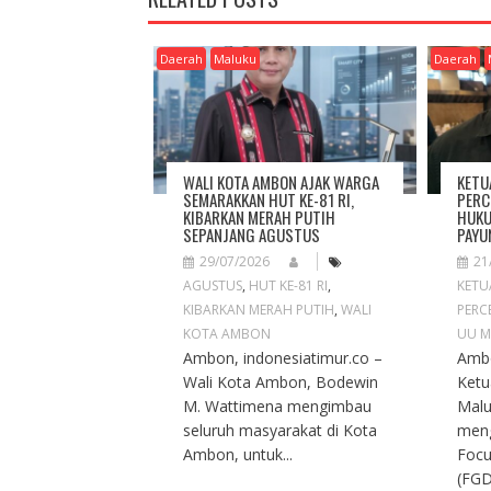
N
A
V
Daerah
Maluku
Daerah
I
G
A
T
I
WALI KOTA AMBON AJAK WARGA
KETU
O
SEMARAKKAN HUT KE-81 RI,
PERC
KIBARKAN MERAH PUTIH
HUKU
N
SEPANJANG AGUSTUS
PAYU
29/07/2026
21
AGUSTUS
,
HUT KE-81 RI
,
KETU
KIBARKAN MERAH PUTIH
,
WALI
PERC
KOTA AMBON
UU M
Ambon, indonesiatimur.co –
Ambo
Wali Kota Ambon, Bodewin
Ketu
M. Wattimena mengimbau
Malu
seluruh masyarakat di Kota
meng
Ambon, untuk...
Focu
(FGD