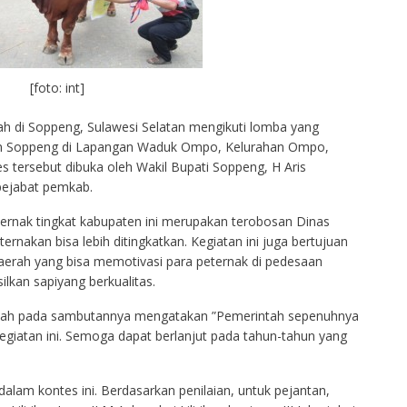
[foto: int]
yah di Soppeng, Sulawesi Selatan mengikuti lomba yang
en Soppeng di Lapangan Waduk Ompo, Kelurahan Ompo,
s tersebut dibuka oleh Wakil Bupati Soppeng, H Aris
pejabat pemkab.
ternak tingkat kabupaten ini merupakan terobosan Dinas
rnakan bisa lebih ditingkatkan. Kegiatan ini juga bertujuan
aerah yang bisa memotivasi para peternak di pedesaan
lkan sapiyang berkualitas.
iah pada sambutannya mengatakan ”Pemerintah sepenuhnya
iatan ini. Semoga dapat berlanjut pada tahun-tahun yang
alam kontes ini. Berdasarkan penilaian, untuk pejantan,