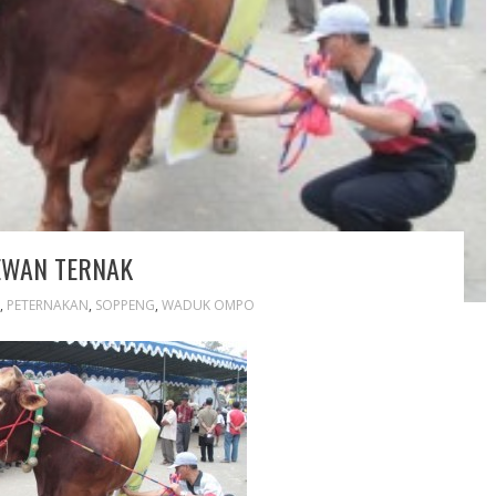
EWAN TERNAK
,
PETERNAKAN
,
SOPPENG
,
WADUK OMPO