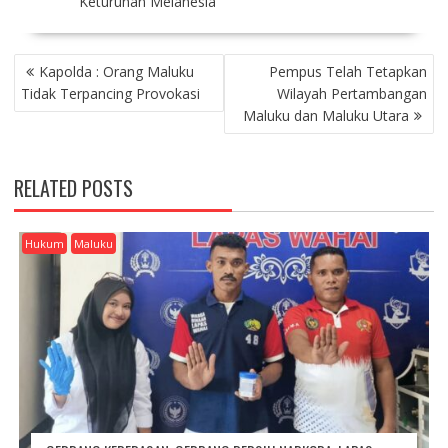
Keturunan Melanesia
P
Kapolda : Orang Maluku
Pempus Telah Tetapkan
O
Tidak Terpancing Provokasi
Wilayah Pertambangan
S
Maluku dan Maluku Utara
T
N
A
RELATED POSTS
V
I
G
Hukum
Maluku
A
T
I
O
N