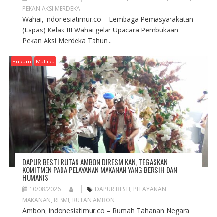
PEKAN AKSI MERDEKA
Wahai, indonesiatimur.co – Lembaga Pemasyarakatan
(Lapas) Kelas III Wahai gelar Upacara Pembukaan
Pekan Aksi Merdeka Tahun...
Hukum
Maluku
DAPUR BESTI RUTAN AMBON DIRESMIKAN, TEGASKAN
KOMITMEN PADA PELAYANAN MAKANAN YANG BERSIH DAN
HUMANIS
10/08/2026
DAPUR BESTI
,
PELAYANAN
MAKANAN
,
RESMI
,
RUTAN AMBON
Ambon, indonesiatimur.co – Rumah Tahanan Negara