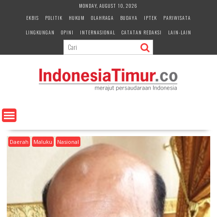
S
MONDAY, AUGUST 10, 2026
k
EKBIS
POLITIK
HUKUM
OLAHRAGA
BUDAYA
IPTEK
PARIWISATA
i
LINGKUNGAN
OPINI
INTERNASIONAL
CATATAN REDAKSI
LAIN-LAIN
p
t
o
c
o
n
t
e
n
t
Daerah
Maluku
Nasional