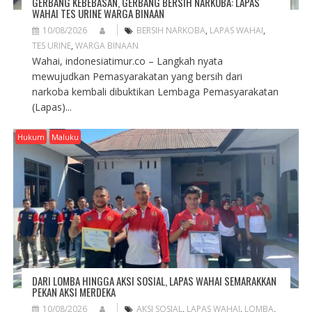
GERBANG KEBEBASAN, GERBANG BERSIH NARKOBA: LAPAS
WAHAI TES URINE WARGA BINAAN
10/08/2026
BERSIH NARKOBA
,
LAPAS WAHAI
,
TES URINE
,
WARGA BINAAN
Wahai, indonesiatimur.co – Langkah nyata
mewujudkan Pemasyarakatan yang bersih dari
narkoba kembali dibuktikan Lembaga Pemasyarakatan
(Lapas)...
Hukum
Maluku
DARI LOMBA HINGGA AKSI SOSIAL, LAPAS WAHAI SEMARAKKAN
PEKAN AKSI MERDEKA
10/08/2026
AKSI SOSIAL
,
LAPAS WAHAI
,
LOMBA
,