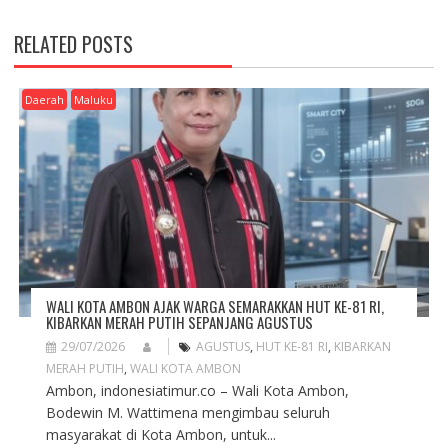
T
N
RELATED POSTS
A
V
I
Daerah
Maluku
G
A
T
I
O
N
WALI KOTA AMBON AJAK WARGA SEMARAKKAN HUT KE-81 RI,
KIBARKAN MERAH PUTIH SEPANJANG AGUSTUS
29/07/2026
AGUSTUS
,
HUT KE-81 RI
,
KIBARKAN
MERAH PUTIH
,
WALI KOTA AMBON
Ambon, indonesiatimur.co – Wali Kota Ambon,
Bodewin M. Wattimena mengimbau seluruh
masyarakat di Kota Ambon, untuk...