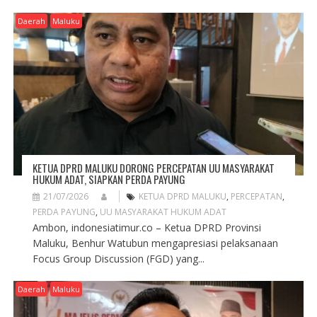
Daerah
Maluku
KETUA DPRD MALUKU DORONG PERCEPATAN UU MASYARAKAT
HUKUM ADAT, SIAPKAN PERDA PAYUNG
21/07/2026
KETUA DPRD MALUKU
,
PERCEPATAN
,
PERDA PAYUNG
,
UU MASYARAKAT HUKUM ADAT
Ambon, indonesiatimur.co – Ketua DPRD Provinsi
Maluku, Benhur Watubun mengapresiasi pelaksanaan
Focus Group Discussion (FGD) yang...
Daerah
Maluku