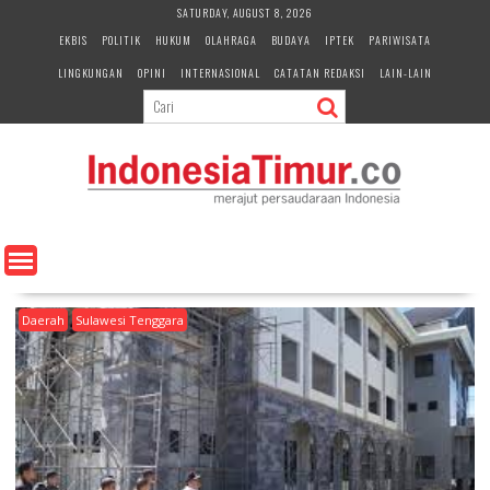
S
SATURDAY, AUGUST 8, 2026
k
EKBIS
POLITIK
HUKUM
OLAHRAGA
BUDAYA
IPTEK
PARIWISATA
i
LINGKUNGAN
OPINI
INTERNASIONAL
CATATAN REDAKSI
LAIN-LAIN
p
t
o
c
o
n
t
e
n
t
Daerah
Sulawesi Tenggara