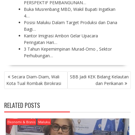
PERSPEKTIF PEMBANGUNAN…
Buka Musrenbang MBD, Wakil Bupati Ingatkan
4…
Posisi Maluku Dalam Target Produksi dan Dana
Bagi…
Kantor Imigrasi Ambon Gelar Upacara
Peringatan Hari…
3 Tahun Kepemimpinan Murad-Orno , Sektor
Perhubungan…
P
Secara Diam-Diam, Wali
SBB Jadi KEK Bidang Kelautan
O
Kota Tual Rombak Birokrasi
dan Perikanan
S
T
N
RELATED POSTS
A
V
I
Ekonomi & Bisnis
Maluku
G
A