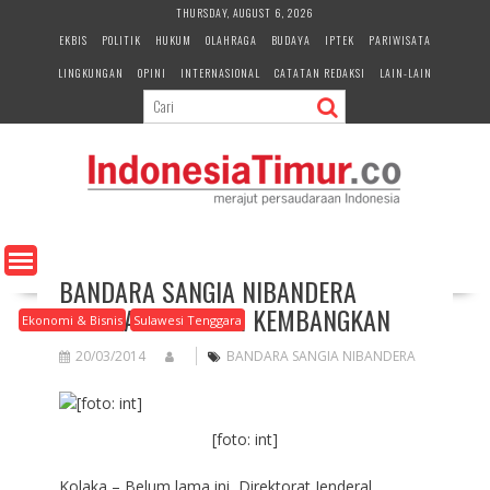
S
THURSDAY, AUGUST 6, 2026
k
EKBIS
POLITIK
HUKUM
OLAHRAGA
BUDAYA
IPTEK
PARIWISATA
i
LINGKUNGAN
OPINI
INTERNASIONAL
CATATAN REDAKSI
LAIN-LAIN
p
t
o
c
o
n
t
e
n
BANDARA SANGIA NIBANDERA
t
KOLAKA SEGERA DI KEMBANGKAN
Ekonomi & Bisnis
Sulawesi Tenggara
20/03/2014
BANDARA SANGIA NIBANDERA
[foto: int]
Kolaka – Belum lama ini, Direktorat Jenderal