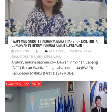
T
I
O
N
IWAPI MBD SOROTI TINGGINYA BIAYA TRANSPORTASI, MINTA
DUKUNGAN PEMPROV PERKUAT UMKM KEPULAUAN
06/08/2026
IWAPI MBD
,
TINGGINYA BIAYA
TRANSPORTASI
,
UMKM KEPULAUAN
Ambon, indonesiatimur.co– Dewan Pimpinan Cabang
(DPC) Ikatan Wanita Pengusaha Indonesia (IWAPI)
Kabupaten Maluku Barat Daya (MBD)...
Ekonomi & Bisnis
Maluku