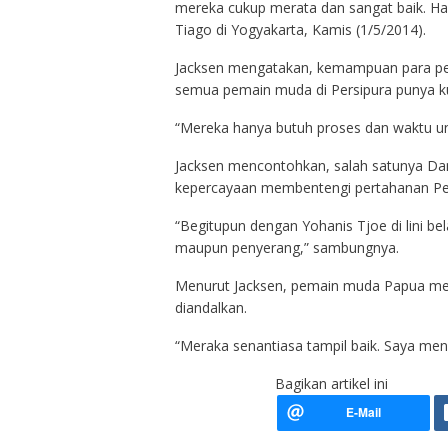
mereka cukup merata dan sangat baik. Hal 
Tiago di Yogyakarta, Kamis (1/5/2014).
Jacksen mengatakan, kemampuan para pema
semua pemain muda di Persipura punya kua
“Mereka hanya butuh proses dan waktu un
Jacksen mencontohkan, salah satunya Danie
kepercayaan membentengi pertahanan Per
“Begitupun dengan Yohanis Tjoe di lini b
maupun penyerang,” sambungnya.
Menurut Jacksen, pemain muda Papua mema
diandalkan.
“Meraka senantiasa tampil baik. Saya menila
Bagikan artikel ini