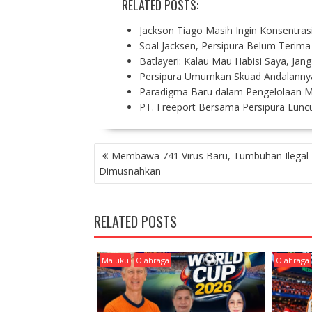
RELATED POSTS:
Jackson Tiago Masih Ingin Konsentras
Soal Jacksen, Persipura Belum Terima 
Batlayeri: Kalau Mau Habisi Saya, Ja
Persipura Umumkan Skuad Andalanny
Paradigma Baru dalam Pengelolaan Mi
PT. Freeport Bersama Persipura Luncu
P
Membawa 741 Virus Baru, Tumbuhan Ilegal
O
Dimusnahkan
S
T
N
RELATED POSTS
A
V
I
Maluku
Olahraga
Olahraga
G
A
T