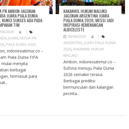
A PN AMBON JAGOKAN
KAKANWIL HUKUM MALUKU
NDA JUARA PIALA DUNIA
JAGOKAN ARGENTINA JUARA
, KUNCI SUKSES ADA PADA
PIALA DUNIA 2026, MESSI JADI
MPAKAN TIM
INSPIRASI KEMENANGAN
ALBICELESTE
/06/2026
08/06/2026
ANDA
,
JUARA
,
KETUA PN
ARGENTINA
,
JUARA PIALA DUNIA
ON
,
PIALA DUNIA 2026
2026
,
KAKANWIL HUKUM
n, indonesiatimur.co –
MALUKU
m Piala Dunia FIFA
Ambon, indonesiatimur.co –
 mulai menyita
Euforia menuju Piala Dunia
atian berbagai
2026 semakin terasa.
ngan, termasuk para
Berbagai prediksi
at...
bermunculan dari kalangan
pecinta...