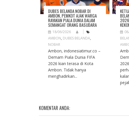
I
O
DUBES BELANDA NOBAR DI
KETU
N
AMBON, PEMKOT AJAK WARGA
BELA
RAYAKAN PIALA DUNIA DALAM
2026
SEMANGAT ORANG BASUDARA
KEKO
18/06/2026
08
AMBON
,
DUBES BELANDA
,
BEL
NOBAR
AMB
Ambon, indonesiatimur.co –
Ambo
Demam Piala Dunia FIFA
Dema
2026 kian terasa di Kota
2026
Ambon. Tidak hanya
perh
menghadirkan...
kala
pejab
KOMENTAR ANDA: