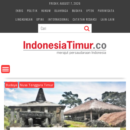
S
FRIDAY, AUGUST 7, 2026
k
EKBIS
POLITIK
HUKUM
OLAHRAGA
BUDAYA
IPTEK
PARIWISATA
i
LINGKUNGAN
OPINI
INTERNASIONAL
CATATAN REDAKSI
LAIN-LAIN
p
t
o
c
o
n
t
e
n
t
Budaya
Nusa Tenggara Timur