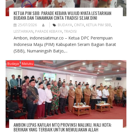
KETUA PIM SBB: PARADE KEBAYA WUJUD NYATA LESTARIKAN
BUDAYA DAN TANAMKAN CINTA TRADISI SEJAK DINI
25/07/2026
BUDAYA
,
CINTA
,
KETUA PIM SBB
,
LESTARIKAN
,
PARADE KEBAYA
,
TRADISI
Ambon, indonesiatimur.co – Ketua DPC Perempuan
Indonesia Maju (PIM) Kabupaten Seram Bagian Barat
(SBB), Nurnaningsih Batjo,...
Budaya
Maluku
AMBON LEPAS KAFILAH MTQ PROVINSI MALUKU, WALI KOTA:
BERIKAN YANG TERBAIK UNTUK MEMULIAKAN ALLAH