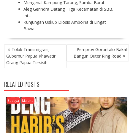
Mengenal Kampung Tarung, Sumba Barat
Aleg Gerindra Datangi Tiga Kecamatan di SBB,
Ini…
Kunjungan Uskup Diosis Amboina di Lingat
Bawa…
P
Tolak Transmigrasi,
Pemprov Gorontalo Bakal
O
Gubernur Papua Khawatir
Bangun Outer Ring Road
S
Orang Papua Tersisih
T
N
A
RELATED POSTS
V
I
G
Budaya
Maluku
A
T
I
O
N