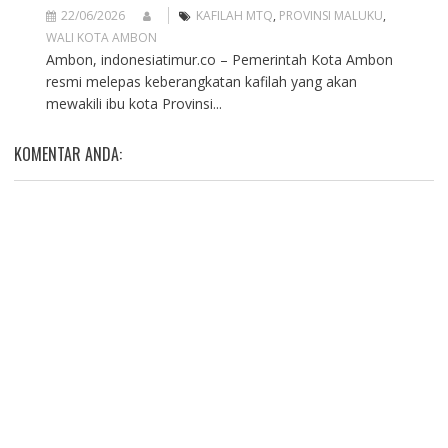
22/06/2026
KAFILAH MTQ
,
PROVINSI MALUKU
,
WALI KOTA AMBON
Ambon, indonesiatimur.co – Pemerintah Kota Ambon
resmi melepas keberangkatan kafilah yang akan
mewakili ibu kota Provinsi...
KOMENTAR ANDA: