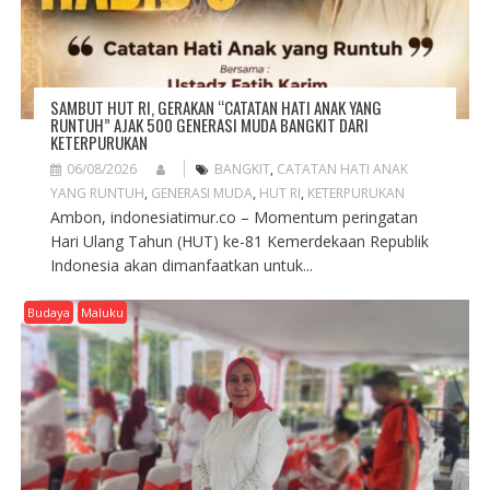
SAMBUT HUT RI, GERAKAN “CATATAN HATI ANAK YANG
RUNTUH” AJAK 500 GENERASI MUDA BANGKIT DARI
KETERPURUKAN
06/08/2026
BANGKIT
,
CATATAN HATI ANAK
YANG RUNTUH
,
GENERASI MUDA
,
HUT RI
,
KETERPURUKAN
Ambon, indonesiatimur.co – Momentum peringatan
Hari Ulang Tahun (HUT) ke-81 Kemerdekaan Republik
Indonesia akan dimanfaatkan untuk...
Budaya
Maluku