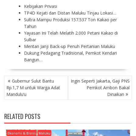
Kebijakan Privasi
TP4D Kejati dan Distan Maluku Tinjau Lokasi…
Sultra Mampu Produksi 157.537 Ton Kakao per
Tahun
Yayasan Ini Telah Melatih 2.000 Petani Kakao di
Sulbar
Mentan Janji Back-up Penuh Pertanian Maluku
Dukung Pedagang Tradisional, Pemkot Kendari
Bangun…
P
Gubernur Sulut Bantu
Ingin Seperti Jakarta, Gaji PNS
O
Rp.1,7 M untuk Warga Adat
Pemkot Ambon Bakal
S
Mandulu’u
Dinaikan
T
N
A
RELATED POSTS
V
I
G
Ekonomi & Bisnis
Maluku