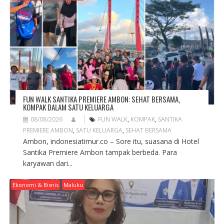
A
T
I
O
N
FUN WALK SANTIKA PREMIERE AMBON: SEHAT BERSAMA,
KOMPAK DALAM SATU KELUARGA
08/08/2026
FUN WALK
,
KOMPAK
,
SANTIKA
PREMIERE AMBON
,
SATU KELUARGA
,
SEHAT BERSAMA
Ambon, indonesiatimur.co – Sore itu, suasana di Hotel
Santika Premiere Ambon tampak berbeda. Para
karyawan dari...
Ekonomi & Bisnis
Maluku