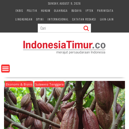
S
SUNDAY, AUGUST 9, 2026
k
EKBIS
POLITIK
HUKUM
OLAHRAGA
BUDAYA
IPTEK
PARIWISATA
i
LINGKUNGAN
OPINI
INTERNASIONAL
CATATAN REDAKSI
LAIN-LAIN
p
t
o
c
o
n
t
e
n
t
Ekonomi & Bisnis
Sulawesi Tenggara