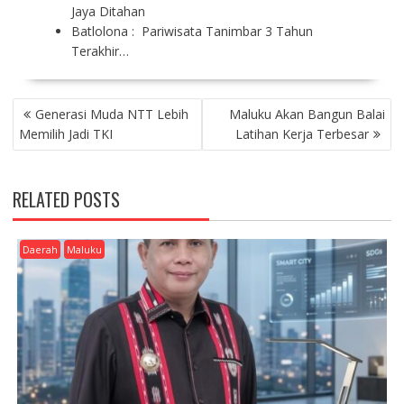
Jaya Ditahan
Batlolona : Pariwisata Tanimbar 3 Tahun
Terakhir…
P
Generasi Muda NTT Lebih
Maluku Akan Bangun Balai
O
Memilih Jadi TKI
Latihan Kerja Terbesar
S
T
N
RELATED POSTS
A
V
I
Daerah
Maluku
G
A
T
I
O
N