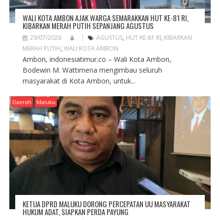
WALI KOTA AMBON AJAK WARGA SEMARAKKAN HUT KE-81 RI,
KIBARKAN MERAH PUTIH SEPANJANG AGUSTUS
29/07/2026
AGUSTUS
,
HUT KE-81 RI
,
KIBARKAN
MERAH PUTIH
,
WALI KOTA AMBON
Ambon, indonesiatimur.co – Wali Kota Ambon,
Bodewin M. Wattimena mengimbau seluruh
masyarakat di Kota Ambon, untuk...
Daerah
Maluku
KETUA DPRD MALUKU DORONG PERCEPATAN UU MASYARAKAT
HUKUM ADAT, SIAPKAN PERDA PAYUNG