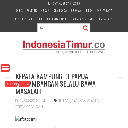
S
SUNDAY, AUGUST 9, 2026
k
EKBIS
POLITIK
HUKUM
OLAHRAGA
BUDAYA
IPTEK
PARIWISATA
i
LINGKUNGAN
OPINI
INTERNASIONAL
CATATAN REDAKSI
LAIN-LAIN
p
t
o
c
o
n
t
e
n
KEPALA KAMPUNG DI PAPUA;
t
PERTAMBANGAN SELALU BAWA
Daerah
Papua
MASALAH
12/02/2015
INTAN JAYA
,
PARIWISATA
,
PERTAMBANGAN