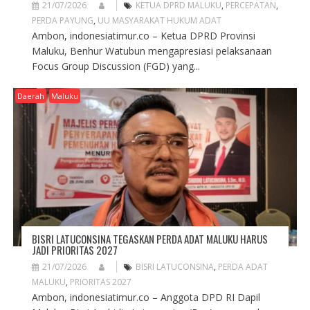
21/07/2026
KETUA DPRD MALUKU
,
PERCEPATAN
,
PERDA PAYUNG
,
UU MASYARAKAT HUKUM ADAT
Ambon, indonesiatimur.co – Ketua DPRD Provinsi
Maluku, Benhur Watubun mengapresiasi pelaksanaan
Focus Group Discussion (FGD) yang...
Daerah
Maluku
BISRI LATUCONSINA TEGASKAN PERDA ADAT MALUKU HARUS
JADI PRIORITAS 2027
21/07/2026
BISRI LATUCONSINA
,
PERDA ADAT
MALUKU
,
PRIORITAS 2027
Ambon, indonesiatimur.co – Anggota DPD RI Dapil