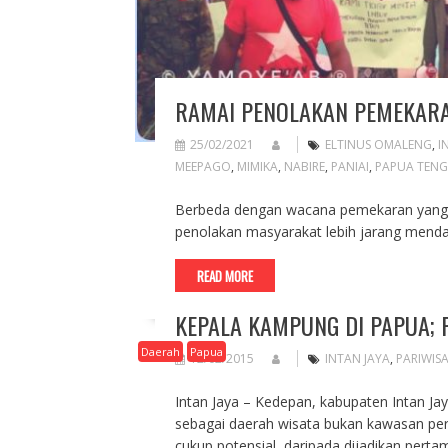
RAMAI PENOLAKAN PEMEKAR
25/02/2021
ELTINUS OMALENG
,
I
MEEPAGO
,
MIMIKA
,
NABIRE
,
PANIAI
,
PAPUA TEN
Berbeda dengan wacana pemekaran yang leb
penolakan masyarakat lebih jarang mendap
READ MORE
KEPALA KAMPUNG DI PAPUA;
Daerah
Papua
12/02/2015
INTAN JAYA
,
PARIWIS
Intan Jaya – Kedepan, kabupaten Intan Jay
sebagai daerah wisata bukan kawasan pert
cukup potensial, daripada dijadikan per