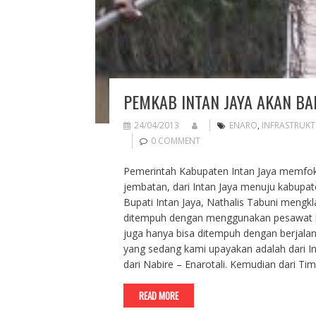
PEMKAB INTAN JAYA AKAN BA
24/04/2013
ENARO
,
INFRASTRUK
0 COMMENT
Pemerintah Kabupaten Intan Jaya memfoku
jembatan, dari Intan Jaya menuju kabupate
Bupati Intan Jaya, Nathalis Tabuni mengk
ditempuh dengan menggunakan pesawat berbad
juga hanya bisa ditempuh dengan berjalan 
yang sedang kami upayakan adalah dari In
dari Nabire – Enarotali. Kemudian dari Tim
READ MORE