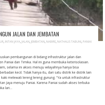
NGUN JALAN DAN JEMBATAN
TUR
,
INTAN JAYA
,
JALAN
,
JEMBATAN
,
NABIRE
,
NATHALIS TABUNI
,
PANIAI
skan pembangunan di bidang infrastruktur jalan dan
n Paniai dan Timika. Hal ini guna membuka keterisolasian.
laim, selama ini akses menuju wilayahnya hanya bisa
an kecil. Tidak hanya itu, dari satu distrik ke distrik lain
kaki melewati lereng lereng gunung. “Ya untuk infrastruktur
tan Jaya menuju Paniai. Karena Paniai sudah akses terbuka
ika lari…