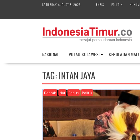
S
SATURDAY, AUGUST 8, 2026
EKBIS
POLITIK
HUKUM
k
i
p
t
o
c
o
NASIONAL
PULAU SULAWESI
KEPULAUAN MAL
n
t
e
TAG:
INTAN JAYA
n
t
Daerah
Hot
Papua
Politik