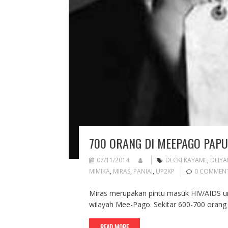
700 ORANG DI MEEPAGO PAPU
07/11/2014
DECKI KAYAME
,
DEIYA
MIMIKA
,
MIRAS
,
PANIAI
,
UP2KP
0 COMMEN
Miras merupakan pintu masuk HIV/AIDS u
wilayah Mee-Pago. Sekitar 600-700 orang 
READ MORE