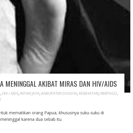
A MENINGGAL AKIBAT MIRAS DAN HIV/AIDS
I
,
HIV / AIDS
,
INTAN JAYA
,
KABUPATEN DOGIYAI
,
KESEHATAN
,
MEEPAGO
,
T
ntuk mematikan orang Papua, khususnya suku-suku di
meninggal karena dua sebab itu.