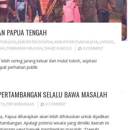
AN PAPUA TENGAH
NTAN JAYA
,
KABUPATEN DOGIYAI
,
KABUPATEN PUNCAK JAYA
,
LAPAGO
,
GAH
,
PEMEKARAN WILAYAH
,
TJAHJO KUMOLO
0 COMMENT
ih sering jarang keluar dari mulut tokoh, aspirasi
at perhatian publik
 PERTAMBANGAN SELALU BAWA MASALAH
ATA
,
PERTAMBANGAN
0 COMMENT
a, Papua diharapkan akan lebih difokuskan untuk dijadikan
ambangan. Apalagi potensi wisata yang dimiliki daerah ini
tambangan yang banyak memberikan masalah. “Daerah