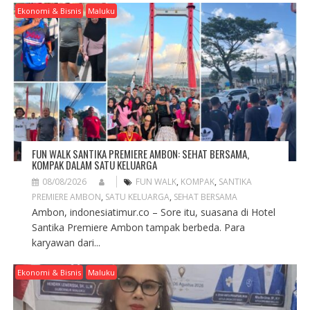
G
Ekonomi & Bisnis
Maluku
A
T
I
O
N
FUN WALK SANTIKA PREMIERE AMBON: SEHAT BERSAMA,
KOMPAK DALAM SATU KELUARGA
08/08/2026
FUN WALK
,
KOMPAK
,
SANTIKA
PREMIERE AMBON
,
SATU KELUARGA
,
SEHAT BERSAMA
Ambon, indonesiatimur.co – Sore itu, suasana di Hotel
Santika Premiere Ambon tampak berbeda. Para
karyawan dari...
Ekonomi & Bisnis
Maluku