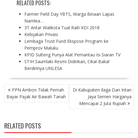
RELATED POSTS:
Farmer Field Day YBTS, Warga Binaan Lapas
Namlea…
3T Antar Walikota Tual Raih KDI 2018
Kebijakan Privasi
Lembaga Trust Fund Ekspose Program ke
Pemprov Maluku
KPID Sulteng Punya Alat Pemantau Isi Siaran TV
STIH Saumlaki Resmi Didirikan, Cikal-Bakal
Berdirinya UNLESA
P
PPN Ambon Tidak Pernah
Di Kabupaten Ilaga Dan Intan
O
Bayar Pajak Air Bawah Tanah
Jaya Semen Harganya
S
Mencapai 2 Juta Rupiah
T
N
A
RELATED POSTS
V
I