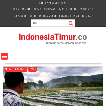
S
SUNDAY, AUGUST 9, 2026
k
EKBIS
POLITIK
HUKUM
OLAHRAGA
BUDAYA
IPTEK
PARIWISATA
i
LINGKUNGAN
OPINI
INTERNASIONAL
CATATAN REDAKSI
LAIN-LAIN
p
t
o
c
o
n
t
e
n
t
Ekonomi & Bisnis
IpTek