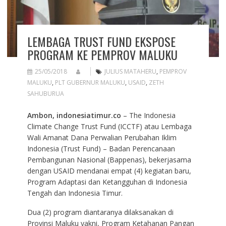
LEMBAGA TRUST FUND EKSPOSE
PROGRAM KE PEMPROV MALUKU
25/05/2018
JULIUS MATAHERU
,
PEMPROV
MALUKU
,
PLT GUBERNUR MALUKU
,
USAID
,
ZETH
SAHUBURUA
Ambon, indonesiatimur.co
– The Indonesia
Climate Change Trust Fund (ICCTF) atau Lembaga
Wali Amanat Dana Perwalian Perubahan Iklim
Indonesia (Trust Fund) – Badan Perencanaan
Pembangunan Nasional (Bappenas), bekerjasama
dengan USAID mendanai empat (4) kegiatan baru,
Program Adaptasi dan Ketangguhan di Indonesia
Tengah dan Indonesia Timur.
Dua (2) program diantaranya dilaksanakan di
Provinsi Maluku yakni, Program Ketahanan Pangan