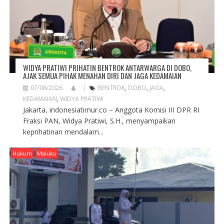
O
N
WIDYA PRATIWI PRIHATIN BENTROK ANTARWARGA DI DOBO,
AJAK SEMUA PIHAK MENAHAN DIRI DAN JAGA KEDAMAIAN
07/08/2026
BENTROK
,
DOBO
,
JAGA
,
KEDAMAIAN
,
WIDYA PRATIWI
Jakarta, indonesiatimur.co – Anggota Komisi III DPR RI
Fraksi PAN, Widya Pratiwi, S.H., menyampaikan
keprihatinan mendalam...
Hukum
Maluku