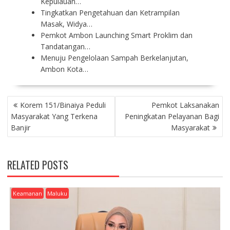
Kepulauan…
Tingkatkan Pengetahuan dan Ketrampilan
Masak, Widya…
Pemkot Ambon Launching Smart Proklim dan
Tandatangan…
Menuju Pengelolaan Sampah Berkelanjutan,
Ambon Kota…
P
Korem 151/Binaiya Peduli
Pemkot Laksanakan
O
Masyarakat Yang Terkena
Peningkatan Pelayanan Bagi
S
Banjir
Masyarakat
T
N
A
RELATED POSTS
V
I
G
Keamanan
Maluku
A
T
I