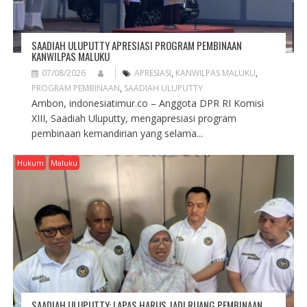
SAADIAH ULUPUTTY APRESIASI PROGRAM PEMBINAAN
KANWILPAS MALUKU
07/08/2026
APRESIASI
,
KANWILPAS MALUKU
,
PROGRAM PEMBINAAN
,
SAADIAH ULUPUTTY
Ambon, indonesiatimur.co – Anggota DPR RI Komisi
XIII, Saadiah Uluputty, mengapresiasi program
pembinaan kemandirian yang selama...
Hukum
Maluku
SAADIAH ULUPUTTY: LAPAS HARUS JADI RUANG PEMBINAAN,