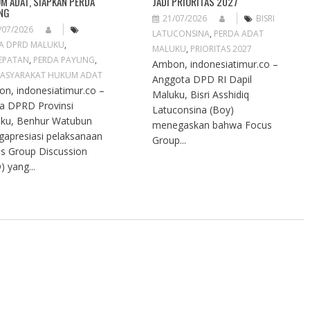
M ADAT, SIAPKAN PERDA
JADI PRIORITAS 2027
NG
21/07/2026
BISRI
/07/2026
LATUCONSINA
,
PERDA ADAT
A DPRD MALUKU
,
MALUKU
,
PRIORITAS 2027
EPATAN
,
PERDA PAYUNG
,
Ambon, indonesiatimur.co –
ASYARAKAT HUKUM ADAT
Anggota DPD RI Dapil
n, indonesiatimur.co –
Maluku, Bisri Asshidiq
a DPRD Provinsi
Latuconsina (Boy)
ku, Benhur Watubun
menegaskan bahwa Focus
apresiasi pelaksanaan
Group...
s Group Discussion
) yang...