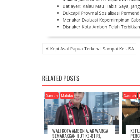
Batlayeri: Kalau Mau Habisi Saya, Ja
Dukcapil Provmal Sosialisasi Permen
Menakar Evaluasi Kepemimpinan Gub
Disnaker Kota Ambon Telah Terbitkan
P
Kopi Asal Papua Terkenal Sampai Ke USA
O
S
T
N
RELATED POSTS
A
V
I
Daerah
Maluku
Daerah
G
A
T
I
O
WALI KOTA AMBON AJAK WARGA
KETU
N
SEMARAKKAN HUT KE-81 RI,
PERC