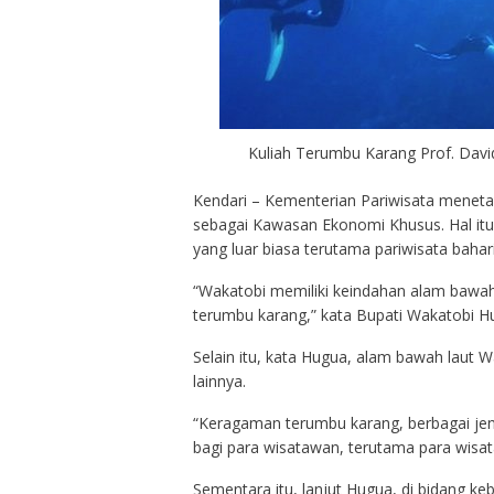
Kuliah Terumbu Karang Prof. David
Kendari – Kementerian Pariwisata meneta
sebagai Kawasan Ekonomi Khusus. Hal itu 
yang luar biasa terutama pariwisata bahar
“Wakatobi memiliki keindahan alam bawah l
terumbu karang,” kata Bupati Wakatobi Hug
Selain itu, kata Hugua, alam bawah laut W
lainnya.
“Keragaman terumbu karang, berbagai jenis 
bagi para wisatawan, terutama para wisat
Sementara itu, lanjut Hugua, di bidang ke