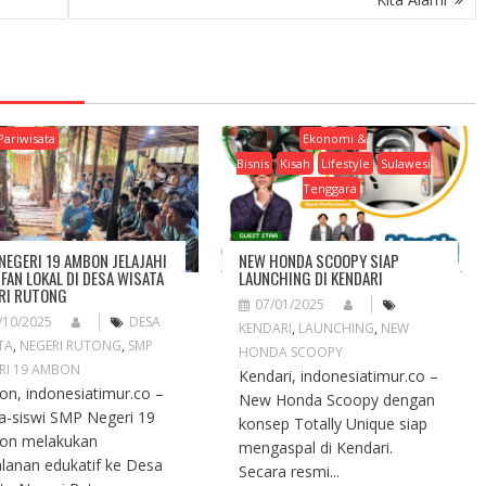
Pariwisata
Ekonomi &
Bisnis
Kisah
Lifestyle
Sulawesi
Tenggara
NEGERI 19 AMBON JELAJAHI
NEW HONDA SCOOPY SIAP
IFAN LOKAL DI DESA WISATA
LAUNCHING DI KENDARI
RI RUTONG
07/01/2025
/10/2025
DESA
KENDARI
,
LAUNCHING
,
NEW
TA
,
NEGERI RUTONG
,
SMP
HONDA SCOOPY
RI 19 AMBON
Kendari, indonesiatimur.co –
n, indonesiatimur.co –
New Honda Scoopy dengan
a-siswi SMP Negeri 19
konsep Totally Unique siap
on melakukan
mengaspal di Kendari.
alanan edukatif ke Desa
Secara resmi...