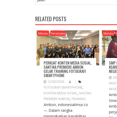
S
T
N
RELATED POSTS
A
V
I
Maluku
Pariwisata
Maluku
G
A
T
I
O
PERKUAT KONTEN MEDIA SOSIAL,
SMP 
N
SANTIKA PREMIERE AMBON
KEAR
GELAR TRAINING FOTOGRAFI
NEGE
SMARTPHONE
26
12/03/2026
WISA
FOTOGRAFI SMARTPHONE
,
NEGE
KONTEN MEDIA SOSIAL
,
SANTIKA
Ambo
PREMIERE AMBON
,
TRAINING
Sisw
Ambon, indonesiatimur.co
Amb
— Dalam rangka
perj
meningkatkan kapabilitas