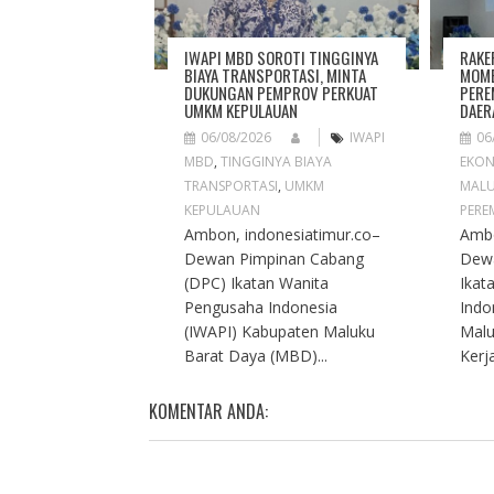
T
I
O
IWAPI MBD SOROTI TINGGINYA
RAKE
N
BIAYA TRANSPORTASI, MINTA
MOME
DUKUNGAN PEMPROV PERKUAT
PERE
UMKM KEPULAUAN
DAER
06/08/2026
IWAPI
06
MBD
,
TINGGINYA BIAYA
EKON
TRANSPORTASI
,
UMKM
MAL
KEPULAUAN
PERE
Ambon, indonesiatimur.co–
Ambo
Dewan Pimpinan Cabang
Dew
(DPC) Ikatan Wanita
Ikat
Pengusaha Indonesia
Indo
(IWAPI) Kabupaten Maluku
Malu
Barat Daya (MBD)...
Kerja
KOMENTAR ANDA: