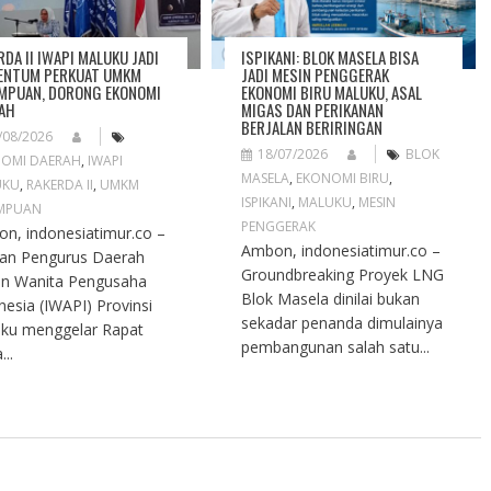
RDA II IWAPI MALUKU JADI
ISPIKANI: BLOK MASELA BISA
NTUM PERKUAT UMKM
JADI MESIN PENGGERAK
MPUAN, DORONG EKONOMI
EKONOMI BIRU MALUKU, ASAL
AH
MIGAS DAN PERIKANAN
BERJALAN BERIRINGAN
/08/2026
18/07/2026
BLOK
OMI DAERAH
,
IWAPI
MASELA
,
EKONOMI BIRU
,
UKU
,
RAKERDA II
,
UMKM
ISPIKANI
,
MALUKU
,
MESIN
MPUAN
PENGGERAK
n, indonesiatimur.co –
Ambon, indonesiatimur.co –
an Pengurus Daerah
Groundbreaking Proyek LNG
an Wanita Pengusaha
Blok Masela dinilai bukan
nesia (IWAPI) Provinsi
sekadar penanda dimulainya
ku menggelar Rapat
pembangunan salah satu...
...