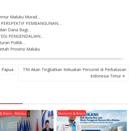
ernur Maluku Murad…
 PERSPEKTIF PEMBANGUNAN…
 dan Dana Bagi…
TEGI PENGENDALIAN…
uran Politik…
ntah Provinsi Maluku
k Papua
TNI Akan Tingkatkan Kekuatan Personel di Perbatasan
Indonesia Timur
& Bisnis
Maluku
Ekonomi & Bisnis