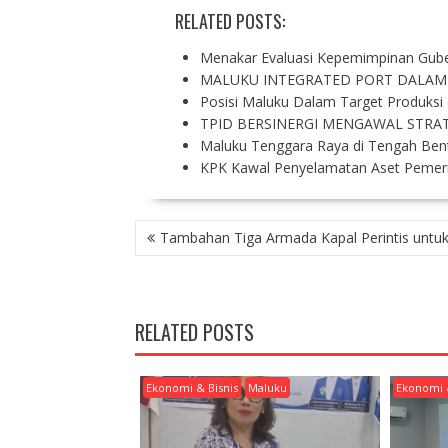
RELATED POSTS:
Menakar Evaluasi Kepemimpinan Gub
MALUKU INTEGRATED PORT DALAM
Posisi Maluku Dalam Target Produksi
TPID BERSINERGI MENGAWAL STRA
Maluku Tenggara Raya di Tengah Bent
KPK Kawal Penyelamatan Aset Pemeri
P
Tambahan Tiga Armada Kapal Perintis untu
O
S
T
N
RELATED POSTS
A
V
I
Ekonomi & Bisnis
Maluku
Ekonomi 
G
A