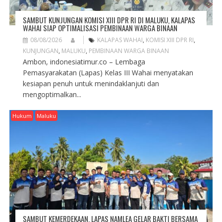
SAMBUT KUNJUNGAN KOMISI XIII DPR RI DI MALUKU, KALAPAS
WAHAI SIAP OPTIMALISASI PEMBINAAN WARGA BINAAN
08/08/2026
KALAPAS WAHAI
,
KOMISI XIII DPR RI
,
KUNJUNGAN
,
MALUKU
,
PEMBINAAN WARGA BINAAN
Ambon, indonesiatimur.co – Lembaga
Pemasyarakatan (Lapas) Kelas III Wahai menyatakan
kesiapan penuh untuk menindaklanjuti dan
mengoptimalkan...
Hukum
Maluku
SAMBUT KEMERDEKAAN, LAPAS NAMLEA GELAR BAKTI BERSAMA