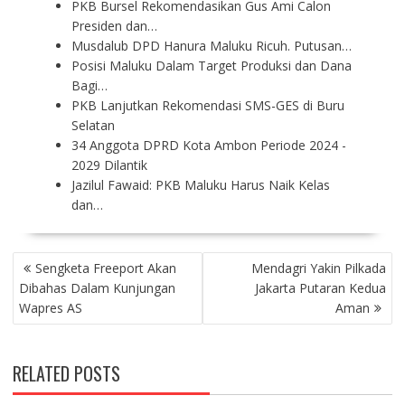
PKB Bursel Rekomendasikan Gus Ami Calon
Presiden dan…
Musdalub DPD Hanura Maluku Ricuh. Putusan…
Posisi Maluku Dalam Target Produksi dan Dana
Bagi…
PKB Lanjutkan Rekomendasi SMS-GES di Buru
Selatan
34 Anggota DPRD Kota Ambon Periode 2024 -
2029 Dilantik
Jazilul Fawaid: PKB Maluku Harus Naik Kelas
dan…
P
Sengketa Freeport Akan
Mendagri Yakin Pilkada
O
Dibahas Dalam Kunjungan
Jakarta Putaran Kedua
S
Wapres AS
Aman
T
N
A
RELATED POSTS
V
I