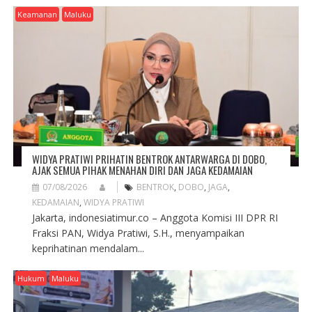
G
Keamanan
Maluku
A
T
I
O
N
WIDYA PRATIWI PRIHATIN BENTROK ANTARWARGA DI DOBO,
AJAK SEMUA PIHAK MENAHAN DIRI DAN JAGA KEDAMAIAN
07/08/2026
BENTROK
,
DOBO
,
JAGA
,
KEDAMAIAN
,
WIDYA PRATIWI
Jakarta, indonesiatimur.co – Anggota Komisi III DPR RI
Fraksi PAN, Widya Pratiwi, S.H., menyampaikan
keprihatinan mendalam...
Hukum
Maluku