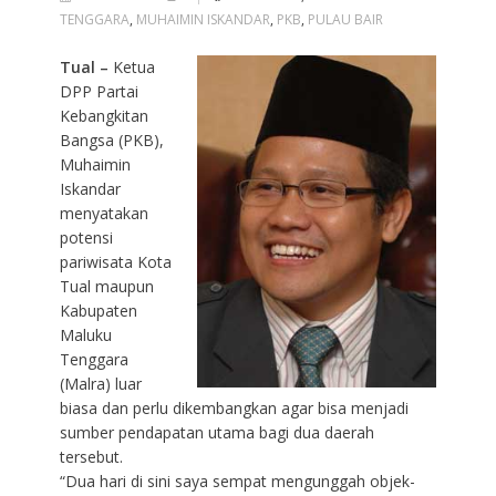
TENGGARA
,
MUHAIMIN ISKANDAR
,
PKB
,
PULAU BAIR
Tual –
Ketua
DPP Partai
Kebangkitan
Bangsa (PKB),
Muhaimin
Iskandar
menyatakan
potensi
pariwisata Kota
Tual maupun
Kabupaten
Maluku
Tenggara
(Malra) luar
biasa dan perlu dikembangkan agar bisa menjadi
sumber pendapatan utama bagi dua daerah
tersebut.
“Dua hari di sini saya sempat mengunggah objek-