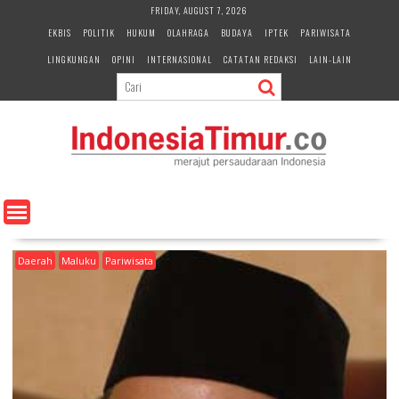
S
FRIDAY, AUGUST 7, 2026
k
EKBIS
POLITIK
HUKUM
OLAHRAGA
BUDAYA
IPTEK
PARIWISATA
i
LINGKUNGAN
OPINI
INTERNASIONAL
CATATAN REDAKSI
LAIN-LAIN
p
t
o
c
o
n
t
e
n
t
Daerah
Maluku
Pariwisata