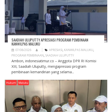
SAADIAH ULUPUTTY APRESIASI PROGRAM PEMBINAAN
KANWILPAS MALUKU
07/08/2026
APRESIASI
,
KANWILPAS MALUKU
,
PROGRAM PEMBINAAN
,
SAADIAH ULUPUTTY
Ambon, indonesiatimur.co – Anggota DPR RI Komisi
XIII, Saadiah Uluputty, mengapresiasi program
pembinaan kemandirian yang selama...
Hukum
Maluku