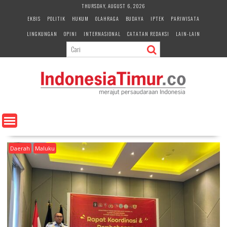
S
THURSDAY, AUGUST 6, 2026
k
EKBIS
POLITIK
HUKUM
OLAHRAGA
BUDAYA
IPTEK
PARIWISATA
i
LINGKUNGAN
OPINI
INTERNASIONAL
CATATAN REDAKSI
LAIN-LAIN
p
t
o
c
o
n
t
e
n
t
Daerah
Maluku