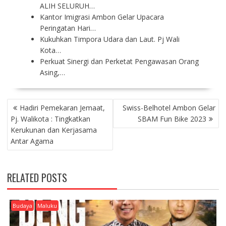
ALIH SELURUH…
Kantor Imigrasi Ambon Gelar Upacara
Peringatan Hari…
Kukuhkan Timpora Udara dan Laut. Pj Wali
Kota…
Perkuat Sinergi dan Perketat Pengawasan Orang
Asing,…
P
Hadiri Pemekaran Jemaat,
Swiss-Belhotel Ambon Gelar
O
Pj. Walikota : Tingkatkan
SBAM Fun Bike 2023
S
Kerukunan dan Kerjasama
T
Antar Agama
N
A
V
RELATED POSTS
I
G
A
Budaya
Maluku
T