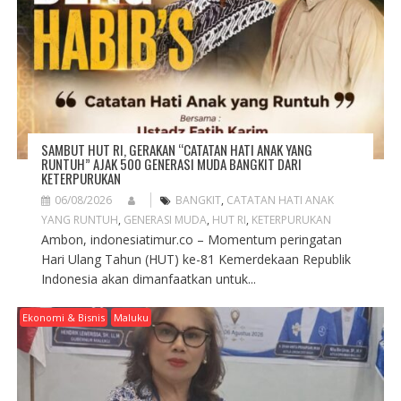
I
O
N
SAMBUT HUT RI, GERAKAN “CATATAN HATI ANAK YANG
RUNTUH” AJAK 500 GENERASI MUDA BANGKIT DARI
KETERPURUKAN
06/08/2026
BANGKIT
,
CATATAN HATI ANAK
YANG RUNTUH
,
GENERASI MUDA
,
HUT RI
,
KETERPURUKAN
Ambon, indonesiatimur.co – Momentum peringatan
Hari Ulang Tahun (HUT) ke-81 Kemerdekaan Republik
Indonesia akan dimanfaatkan untuk...
Ekonomi & Bisnis
Maluku