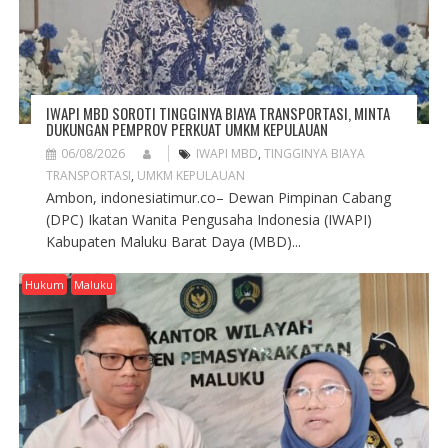
IWAPI MBD SOROTI TINGGINYA BIAYA TRANSPORTASI, MINTA
DUKUNGAN PEMPROV PERKUAT UMKM KEPULAUAN
06/08/2026
IWAPI MBD
,
TINGGINYA BIAYA
TRANSPORTASI
,
UMKM KEPULAUAN
Ambon, indonesiatimur.co– Dewan Pimpinan Cabang
(DPC) Ikatan Wanita Pengusaha Indonesia (IWAPI)
Kabupaten Maluku Barat Daya (MBD)...
Hukum
Maluku