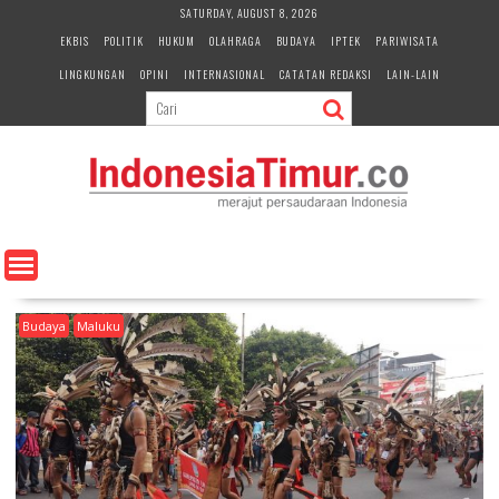
S
SATURDAY, AUGUST 8, 2026
k
EKBIS
POLITIK
HUKUM
OLAHRAGA
BUDAYA
IPTEK
PARIWISATA
i
LINGKUNGAN
OPINI
INTERNASIONAL
CATATAN REDAKSI
LAIN-LAIN
p
t
o
c
o
n
t
e
n
t
Budaya
Maluku