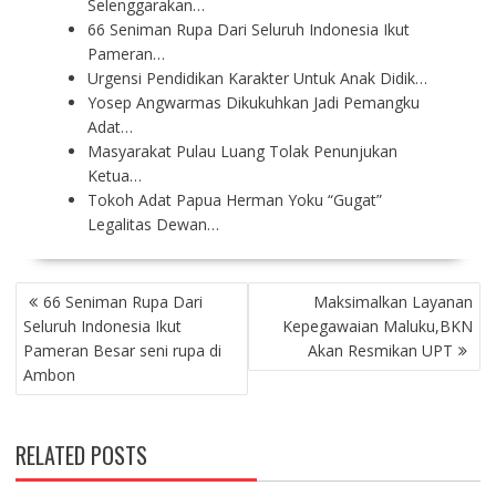
Selenggarakan…
66 Seniman Rupa Dari Seluruh Indonesia Ikut
Pameran…
Urgensi Pendidikan Karakter Untuk Anak Didik…
Yosep Angwarmas Dikukuhkan Jadi Pemangku
Adat…
Masyarakat Pulau Luang Tolak Penunjukan
Ketua…
Tokoh Adat Papua Herman Yoku “Gugat”
Legalitas Dewan…
P
66 Seniman Rupa Dari
Maksimalkan Layanan
O
Seluruh Indonesia Ikut
Kepegawaian Maluku,BKN
S
Pameran Besar seni rupa di
Akan Resmikan UPT
T
Ambon
N
A
V
RELATED POSTS
I
G