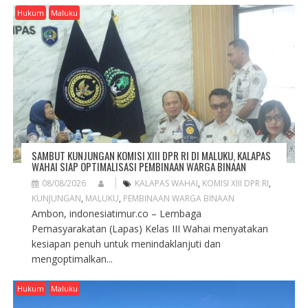
A
Hukum
Maluku
T
I
O
N
SAMBUT KUNJUNGAN KOMISI XIII DPR RI DI MALUKU, KALAPAS
WAHAI SIAP OPTIMALISASI PEMBINAAN WARGA BINAAN
08/08/2026
KALAPAS WAHAI
,
KOMISI XIII DPR RI
,
KUNJUNGAN
,
MALUKU
,
PEMBINAAN WARGA BINAAN
Ambon, indonesiatimur.co – Lembaga
Pemasyarakatan (Lapas) Kelas III Wahai menyatakan
kesiapan penuh untuk menindaklanjuti dan
mengoptimalkan...
Hukum
Maluku