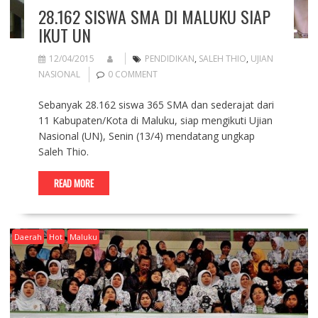
28.162 SISWA SMA DI MALUKU SIAP
IKUT UN
12/04/2015
PENDIDIKAN
,
SALEH THIO
,
UJIAN
NASIONAL
0 COMMENT
Sebanyak 28.162 siswa 365 SMA dan sederajat dari
11 Kabupaten/Kota di Maluku, siap mengikuti Ujian
Nasional (UN), Senin (13/4) mendatang ungkap
Saleh Thio.
READ MORE
Daerah
Hot
Maluku