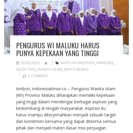
PENGURUS WI MALUKU HARUS
PUNYA KEPEKAAN YANG TINGGI
03/02/2020
MARTUAH MUSTAFA
,
NARKOBA
,
SALEH THIO
,
WANITA ISLAM
,
WIDYA MURAD
0 COMMENT
Ambon, indonesiatimur.co – Pengurus Wanita Islam
(WI) Provinsi Maluku diharapkan memiiliki kepekaan
yang tinggi dalam mendengar berbagai aspirasi yang
berkembang di tengah masyarakat. Aspirasi itu
harus mampu diterjemahkan menjadi sebuah target
dan komitmen bersama yang dapat diterima semua
pihak dan menjadi materi dasar misi perjuagan