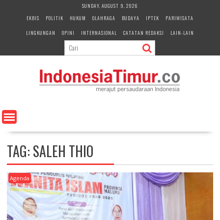
S
SUNDAY, AUGUST 9, 2026
k
EKBIS
POLITIK
HUKUM
OLAHRAGA
BUDAYA
IPTEK
PARIWISATA
i
LINGKUNGAN
OPINI
INTERNASIONAL
CATATAN REDAKSI
LAIN-LAIN
p
t
o
c
o
n
t
e
n
t
TAG:
SALEH THIO
Agenda