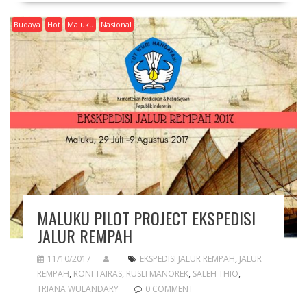
Budaya
Hot
Maluku
Nasional
MALUKU PILOT PROJECT EKSPEDISI
JALUR REMPAH
11/10/2017
EKSPEDISI JALUR REMPAH
,
JALUR
REMPAH
,
RONI TAIRAS
,
RUSLI MANOREK
,
SALEH THIO
,
TRIANA WULANDARY
0 COMMENT