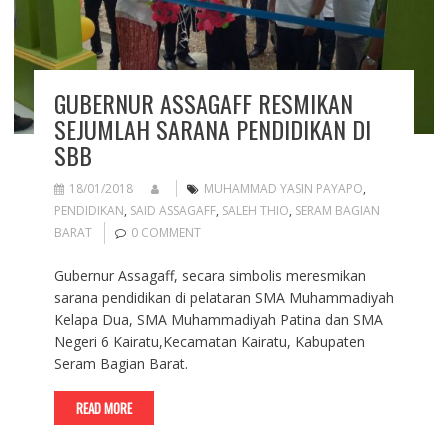
GUBERNUR ASSAGAFF RESMIKAN
SEJUMLAH SARANA PENDIDIKAN DI
SBB
18/01/2018
MUHAMMAD YASIN PAYAPO
,
PENDIDIKAN
,
SAID ASSAGAFF
,
SALEH THIO
,
SERAM BAGIAN
BARAT
0 COMMENT
Gubernur Assagaff, secara simbolis meresmikan
sarana pendidikan di pelataran SMA Muhammadiyah
Kelapa Dua, SMA Muhammadiyah Patina dan SMA
Negeri 6 Kairatu,Kecamatan Kairatu, Kabupaten
Seram Bagian Barat.
READ MORE