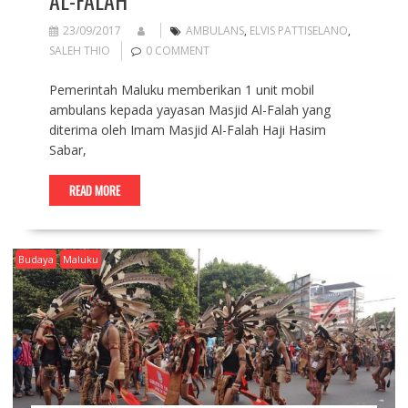
AL-FALAH
23/09/2017
AMBULANS
,
ELVIS PATTISELANO
,
SALEH THIO
0 COMMENT
Pemerintah Maluku memberikan 1 unit mobil
ambulans kepada yayasan Masjid Al-Falah yang
diterima oleh Imam Masjid Al-Falah Haji Hasim
Sabar,
READ MORE
Budaya
Maluku