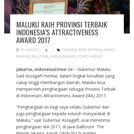
MALUKU RAIH PROVINSI TERBAIK
INDONESIA’S ATTRACTIVENESS
AWARD 2017
01/10/2017
DADANG RIZKI RATMAN
,
HANDI
IRAWAN
,
IAA
,
PDRB
,
SAID ASSAGAFF
,
TORIQ HADAD
Jakarta, indonesiatimur.co
– Gubernur Maluku
Said Assagaff menilai, dalam tingkat kesulitan yang
cukup tinggi membangun daerah, Maluku bisa
memperoleh penghargaan sebagai Provinsi Terbaik
di Indonesia’s Attractiveness Award (IAA) 2017.
“Penghargaan ini bagi saya selaku Gubernur dan
juga penghargaan kepada seluruh masyarakat di
Maluku,” ujar Gubernur Assagaff, usai menerima
penghargaan IAA 2017, di Java Ballroom The
Westin Jakarta, Jumat (29/9/2017) malam.