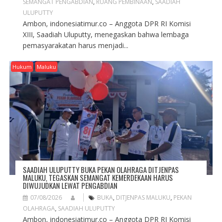
SEMANGAT PENGABDIAN
,
RUANG PEMBINAAN
,
SAADIAH
ULUPUTTY
Ambon, indonesiatimur.co – Anggota DPR RI Komisi
XIII, Saadiah Uluputty, menegaskan bahwa lembaga
pemasyarakatan harus menjadi...
Hukum
Maluku
SAADIAH ULUPUTTY BUKA PEKAN OLAHRAGA DITJENPAS
MALUKU, TEGASKAN SEMANGAT KEMERDEKAAN HARUS
DIWUJUDKAN LEWAT PENGABDIAN
07/08/2026
BUKA
,
DITJENPAS MALUKU
,
PEKAN
OLAHRAGA
,
SAADIAH ULUPUTTY
Ambon, indonesiatimur.co – Anggota DPR RI Komisi