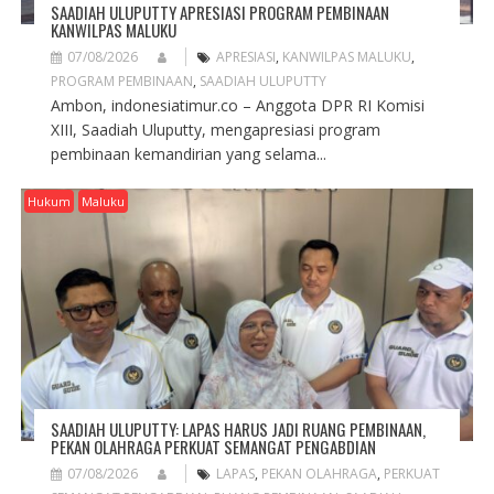
SAADIAH ULUPUTTY APRESIASI PROGRAM PEMBINAAN
KANWILPAS MALUKU
07/08/2026
APRESIASI
,
KANWILPAS MALUKU
,
PROGRAM PEMBINAAN
,
SAADIAH ULUPUTTY
Ambon, indonesiatimur.co – Anggota DPR RI Komisi
XIII, Saadiah Uluputty, mengapresiasi program
pembinaan kemandirian yang selama...
Hukum
Maluku
SAADIAH ULUPUTTY: LAPAS HARUS JADI RUANG PEMBINAAN,
PEKAN OLAHRAGA PERKUAT SEMANGAT PENGABDIAN
07/08/2026
LAPAS
,
PEKAN OLAHRAGA
,
PERKUAT