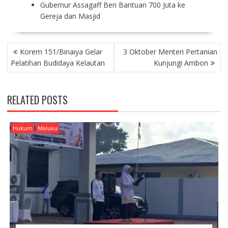
Gubernur Assagaff Beri Bantuan 700 Juta ke
Gereja dan Masjid
P
Korem 151/Binaiya Gelar
3 Oktober Menteri Pertanian
O
Pelatihan Budidaya Kelautan
Kunjungi Ambon
S
T
N
RELATED POSTS
A
V
I
Hukum
Maluku
G
A
T
I
O
N