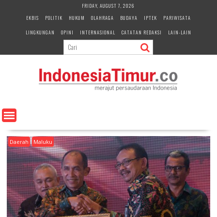
S
FRIDAY, AUGUST 7, 2026
k
EKBIS
POLITIK
HUKUM
OLAHRAGA
BUDAYA
IPTEK
PARIWISATA
i
LINGKUNGAN
OPINI
INTERNASIONAL
CATATAN REDAKSI
LAIN-LAIN
p
t
o
c
o
n
t
e
n
t
Daerah
Maluku