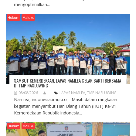
mengoptimalkan...
Hukum
Maluku
SAMBUT KEMERDEKAAN, LAPAS NAMLEA GELAR BAKTI BERSAMA
DI TMP NASLUWING
08/08/2026
LAPAS NAMLEA
,
TMP NASLUWING
Namlea, indonesiatimur.co – Masih dalam rangkaian
kegiatan menyambut Hari Ulang Tahun (HUT) Ke-81
Kemerdekaan Republik Indonesia...
Hukum
Maluku