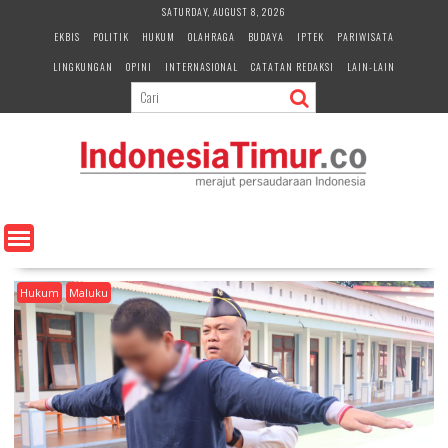
S
SATURDAY, AUGUST 8, 2026
k
EKBIS
POLITIK
HUKUM
OLAHRAGA
BUDAYA
IPTEK
PARIWISATA
i
LINGKUNGAN
OPINI
INTERNASIONAL
CATATAN REDAKSI
LAIN-LAIN
p
t
o
c
o
n
t
e
n
t
Hukum
Maluku