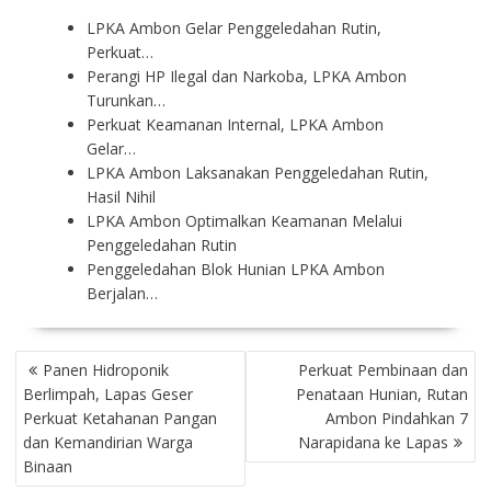
LPKA Ambon Gelar Penggeledahan Rutin,
Perkuat…
Perangi HP Ilegal dan Narkoba, LPKA Ambon
Turunkan…
Perkuat Keamanan Internal, LPKA Ambon
Gelar…
LPKA Ambon Laksanakan Penggeledahan Rutin,
Hasil Nihil
LPKA Ambon Optimalkan Keamanan Melalui
Penggeledahan Rutin
Penggeledahan Blok Hunian LPKA Ambon
Berjalan…
P
Panen Hidroponik
Perkuat Pembinaan dan
O
Berlimpah, Lapas Geser
Penataan Hunian, Rutan
S
Perkuat Ketahanan Pangan
Ambon Pindahkan 7
T
dan Kemandirian Warga
Narapidana ke Lapas
N
Binaan
A