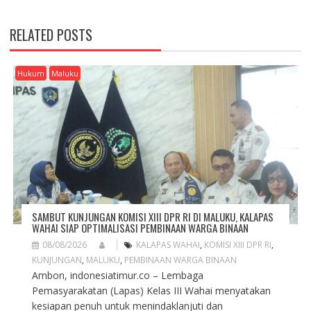
V
I
RELATED POSTS
G
A
T
Hukum
Maluku
I
O
N
SAMBUT KUNJUNGAN KOMISI XIII DPR RI DI MALUKU, KALAPAS
WAHAI SIAP OPTIMALISASI PEMBINAAN WARGA BINAAN
08/08/2026
KALAPAS WAHAI
,
KOMISI XIII DPR RI
,
KUNJUNGAN
,
MALUKU
,
PEMBINAAN WARGA BINAAN
Ambon, indonesiatimur.co – Lembaga
Pemasyarakatan (Lapas) Kelas III Wahai menyatakan
kesiapan penuh untuk menindaklanjuti dan