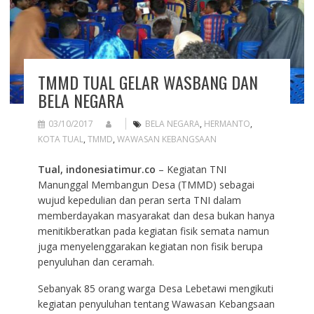
TMMD TUAL GELAR WASBANG DAN
BELA NEGARA
03/10/2017
BELA NEGARA
,
HERMANTO
,
KOTA TUAL
,
TMMD
,
WAWASAN KEBANGSAAN
Tual, indonesiatimur.co
– Kegiatan TNI
Manunggal Membangun Desa (TMMD) sebagai
wujud kepedulian dan peran serta TNI dalam
memberdayakan masyarakat dan desa bukan hanya
menitikberatkan pada kegiatan fisik semata namun
juga menyelenggarakan kegiatan non fisik berupa
penyuluhan dan ceramah.
Sebanyak 85 orang warga Desa Lebetawi mengikuti
kegiatan penyuluhan tentang Wawasan Kebangsaan