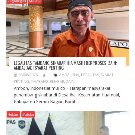
Lingkungan
Maluku
LEGALITAS TAMBANG SINABAR IHA MASIH BERPROSES, ZAIN:
AMDAL JADI SYARAT PENTING
08/08/2026
AMDAL
,
IHA
,
LEGALITAS
,
SYARAT
PENTING
,
TAMBANG SINABAR
,
ZAIN
Ambon, indonesiatimur.co – Harapan masyarakat
penambang sinabar di Desa Iha, Kecamatan Huamual,
Kabupaten Seram Bagian Barat...
Hukum
Maluku