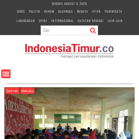
S
SUNDAY, AUGUST 9, 2026
k
EKBIS
POLITIK
HUKUM
OLAHRAGA
BUDAYA
IPTEK
PARIWISATA
i
LINGKUNGAN
OPINI
INTERNASIONAL
CATATAN REDAKSI
LAIN-LAIN
p
t
o
c
o
n
t
e
n
t
Daerah
Maluku