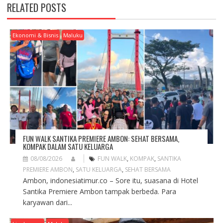
A
RELATED POSTS
V
I
G
Ekonomi & Bisnis
Maluku
A
T
I
O
N
FUN WALK SANTIKA PREMIERE AMBON: SEHAT BERSAMA,
KOMPAK DALAM SATU KELUARGA
08/08/2026
FUN WALK
,
KOMPAK
,
SANTIKA
PREMIERE AMBON
,
SATU KELUARGA
,
SEHAT BERSAMA
Ambon, indonesiatimur.co – Sore itu, suasana di Hotel
Santika Premiere Ambon tampak berbeda. Para
karyawan dari...