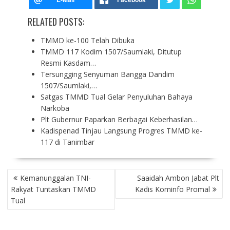
RELATED POSTS:
​TMMD ke-100 Telah Dibuka
TMMD 117 Kodim 1507/Saumlaki, Ditutup
Resmi Kasdam…
Tersungging Senyuman Bangga Dandim
1507/Saumlaki,…
Satgas TMMD Tual Gelar Penyuluhan Bahaya
Narkoba
Plt Gubernur Paparkan Berbagai Keberhasilan…
Kadispenad Tinjau Langsung Progres TMMD ke-
117 di Tanimbar
P
Kemanunggalan TNI-
Saaidah Ambon Jabat Plt
O
Rakyat Tuntaskan TMMD
Kadis Kominfo Promal
S
Tual
T
N