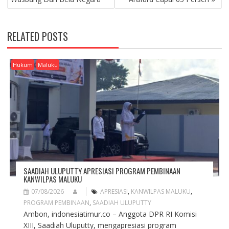
S
T
N
RELATED POSTS
A
V
I
Hukum
Maluku
G
A
T
I
O
N
SAADIAH ULUPUTTY APRESIASI PROGRAM PEMBINAAN
KANWILPAS MALUKU
07/08/2026
APRESIASI
,
KANWILPAS MALUKU
,
PROGRAM PEMBINAAN
,
SAADIAH ULUPUTTY
Ambon, indonesiatimur.co – Anggota DPR RI Komisi
XIII, Saadiah Uluputty, mengapresiasi program