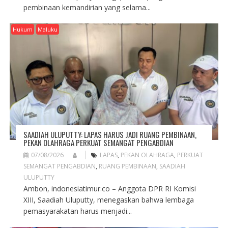
pembinaan kemandirian yang selama...
Hukum
Maluku
SAADIAH ULUPUTTY: LAPAS HARUS JADI RUANG PEMBINAAN,
PEKAN OLAHRAGA PERKUAT SEMANGAT PENGABDIAN
07/08/2026
LAPAS
,
PEKAN OLAHRAGA
,
PERKUAT
SEMANGAT PENGABDIAN
,
RUANG PEMBINAAN
,
SAADIAH
ULUPUTTY
Ambon, indonesiatimur.co – Anggota DPR RI Komisi
XIII, Saadiah Uluputty, menegaskan bahwa lembaga
pemasyarakatan harus menjadi...