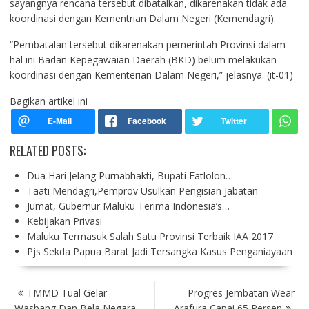
sayangnya rencana tersebut dibatalkan, dikarenakan tidak ada
koordinasi dengan Kementrian Dalam Negeri (Kemendagri).
“Pembatalan tersebut dikarenakan pemerintah Provinsi dalam
hal ini Badan Kepegawaian Daerah (BKD) belum melakukan
koordinasi dengan Kementerian Dalam Negeri,” jelasnya. (it-01)
Bagikan artikel ini
RELATED POSTS:
Dua Hari Jelang Purnabhakti, Bupati Fatlolon…
Taati Mendagri,Pemprov Usulkan Pengisian Jabatan
Jumat, Gubernur Maluku Terima Indonesia’s…
Kebijakan Privasi
Maluku Termasuk Salah Satu Provinsi Terbaik IAA 2017
Pjs Sekda Papua Barat Jadi Tersangka Kasus Penganiayaan
P
TMMD Tual Gelar
Progres Jembatan Wear
O
Wasbang Dan Bela Negara
Arafura Capai 65 Persen