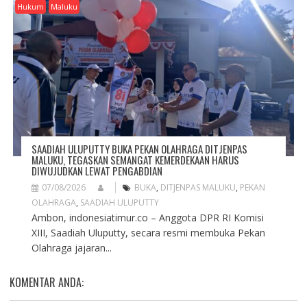
Hukum
Maluku
SAADIAH ULUPUTTY BUKA PEKAN OLAHRAGA DITJENPAS
MALUKU, TEGASKAN SEMANGAT KEMERDEKAAN HARUS
DIWUJUDKAN LEWAT PENGABDIAN
07/08/2026
BUKA
,
DITJENPAS MALUKU
,
PEKAN
OLAHRAGA
,
SAADIAH ULUPUTTY
Ambon, indonesiatimur.co – Anggota DPR RI Komisi
XIII, Saadiah Uluputty, secara resmi membuka Pekan
Olahraga jajaran...
KOMENTAR ANDA: