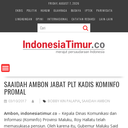
S
FRIDAY, AUGUST 7, 2026
k
EKBIS
POLITIK
HUKUM
OLAHRAGA
BUDAYA
IPTEK
PARIWISATA
i
LINGKUNGAN
OPINI
INTERNASIONAL
CATATAN REDAKSI
LAIN-LAIN
p
t
o
c
o
n
t
e
n
t
SAAIDAH AMBON JABAT PLT KADIS KOMINFO
PROMAL
03/10/2017
BOBBY KIN PALAPIA
,
SAAIDAH AMBON
Ambon, indonesiatimur.co
– Kepala Dinas Komunikasi dan
Informasi (Kominfo) Provinsi Maluku, Roy Hallatu telah
memasukiasa pensiun. Oleh karena itu, Gubernur Maluku Said