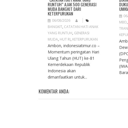
RUNTUH” AJAK 500 GENERASI
DUKU
MUDA BANGKIT DARI
UMKM
KETERPURUKAN
06
06/08/2026
MBD
BANGKIT
,
CATATAN HATI ANAK
TRAN
YANG RUNTUH
,
GENERASI
KEPU
MUDA
,
HUT RI
,
KETERPURUKAN
Ambo
Ambon, indonesiatimur.co –
Dew
Momentum peringatan Hari
(DPC
Ulang Tahun (HUT) ke-81
Peng
Kemerdekaan Republik
(IWA
Indonesia akan
Bara
dimanfaatkan untuk...
KOMENTAR ANDA: