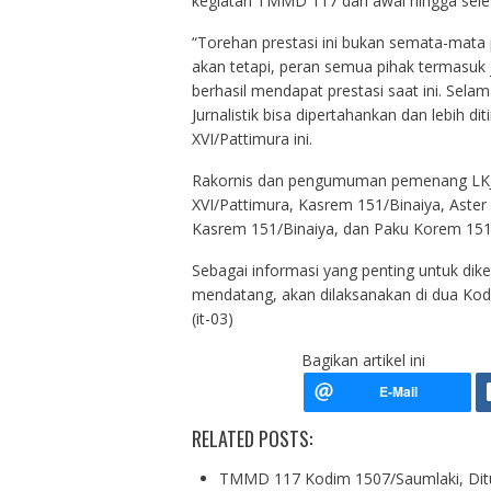
kegiatan TMMD 117 dari awal hingga sele
“Torehan prestasi ini bukan semata-mat
akan tetapi, peran semua pihak termasu
berhasil mendapat prestasi saat ini. Sel
Jurnalistik bisa dipertahankan dan lebih d
XVI/Pattimura ini.
Rakornis dan pengumuman pemenang LKJ itu
XVI/Pattimura, Kasrem 151/Binaiya, Aste
Kasrem 151/Binaiya, dan Paku Korem 151
Sebagai informasi yang penting untuk di
mendatang, akan dilaksanakan di dua Ko
(it-03)
Bagikan artikel ini
RELATED POSTS:
TMMD 117 Kodim 1507/Saumlaki, Di