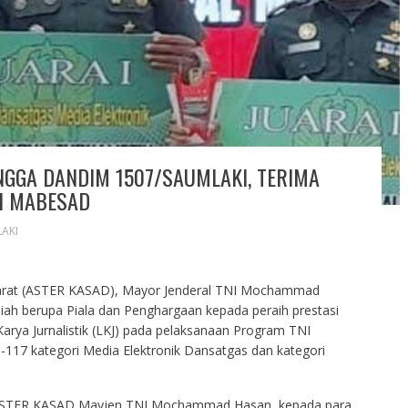
GGA DANDIM 1507/SAUMLAKI, TERIMA
DI MABESAD
AKI
 Darat (ASTER KASAD), Mayor Jenderal TNI Mochammad
ah berupa Piala dan Penghargaan kepada peraih prestasi
ya Jurnalistik (LKJ) pada pelaksanaan Program TNI
7 kategori Media Elektronik Dansatgas dan kategori
n ASTER KASAD Mayjen TNI Mochammad Hasan, kepada para