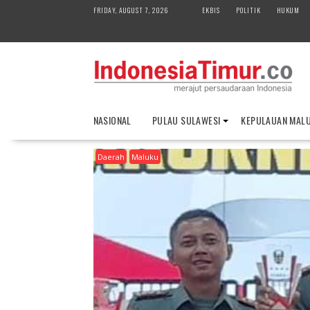
S
FRIDAY, AUGUST 7, 2026
EKBIS
POLITIK
HUKUM
k
i
p
t
o
c
o
NASIONAL
PULAU SULAWESI
KEPULAUAN MAL
n
t
Daerah
Maluku
e
n
t