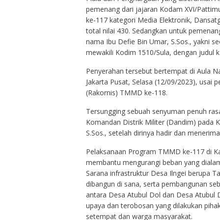
pemenang dari jajaran Kodam XVI/Pattimura
ke-117 kategori Media Elektronik, Dansa
total nilai 430. Sedangkan untuk pemenan
nama Ibu Defie Bin Umar, S.Sos., yakni s
mewakili Kodim 1510/Sula, dengan judul 
Penyerahan tersebut bertempat di Aula N
Jakarta Pusat, Selasa (12/09/2023), usai
(Rakornis) TMMD ke-118.
Tersungging sebuah senyuman penuh ras
Komandan Distrik Militer (Dandim) pada K
S.Sos., setelah dirinya hadir dan meneri
Pelaksanaan Program TMMD ke-117 di Kab
membantu mengurangi beban yang dialami 
Sarana infrastruktur Desa Ilngei berupa
dibangun di sana, serta pembangunan se
antara Desa Atubul Dol dan Desa Atubul 
upaya dan terobosan yang dilakukan pih
setempat dan warga masyarakat.