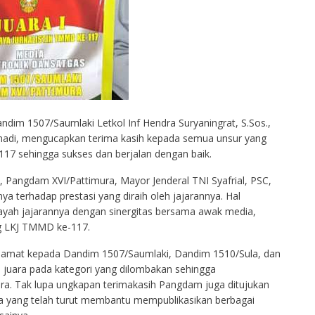
dim 1507/Saumlaki Letkol Inf Hendra Suryaningrat, S.Sos.,
nadi, mengucapkan terima kasih kepada semua unsur yang
7 sehingga sukses dan berjalan dengan baik.
, Pangdam XVI/Pattimura, Mayor Jenderal TNI Syafrial, PSC,
 terhadap prestasi yang diraih oleh jajarannya. Hal
yah jajarannya dengan sinergitas bersama awak media,
ng LKJ TMMD ke-117.
lamat kepada Dandim 1507/Saumlaki, Dandim 1510/Sula, dan
 juara pada kategori yang dilombakan sehingga
. Tak lupa ungkapan terimakasih Pangdam juga ditujukan
ya yang telah turut membantu mempublikasikan berbagai