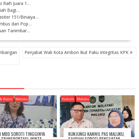
 Raih Juara 1…
diah Bagi…
siter 151/Binaiya…
Gambus dan Pop…
auan Tanimbar…
embangan
Penjabat Wali Kota Ambon Ikut Paku Integritas KPK
& Bisnis
Maluku
Hukum
Maluku
I MBD SOROTI TINGGINYA
KUNJUNGI KANWIL PAS MALUKU,
A TRANSPORTASI, MINTA
SAADIAH SOROTI PENGUATAN