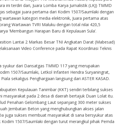
 ini terdiri dari, Juara Lomba Karya Jurnalistik (LKJ) TMMD
tgas sebagai juara pertama dari Kodim 1507/Saumlaki dengan
g wartawan kategori media elektronik, Juara pertama atas
eorang Wartawan TVRI Maluku dengan total nilai 420,5
karya ‘Membangun Harapan Baru di Kepulauan Sula’.
asition Lantai 2 Markas Besar TNI Angkatan Darat (Mabesad)
 pelaksanaan Video Conference pada Rapat Koordinasi Teknis
a syukur dari Dansatgas TMMD 117 yang merupakan
odim 1507/Saumlaki, Letkol Infanteri Hendra Suryaningrat,
ma Piala sekaligus Penghargaan langsung dari ASTER KASAD.
upaten Kepulauan Tanimbar (KKT) sendiri terbilang sukses
masyarakat pada 2 desa di daerah bertajuk Duan Lolat itu.
 Talud Penahan Gelombang Laut sepanjang 300 meter sukses
buah Jembatan Beton yang menghubungkan akses jalan
Da juga sukses membuat masyarakat di sana bersyukur atas
ak Kodim 1507/Saumlaki dengan turut merangkul pihak Pemda