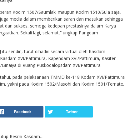
sainya.
a peran Kodim 1507/Saumlaki maupun Kodim 1510/Sula saja,
k juga media dalam memberikan saran dan masukan sehingga
amat dan sukses, semoga kedepan prestasinya dalam Karya
itingkatkan. Sekali lagi, selamat,” ungkap Pangdam
 sendiri, turut dihadiri secara virtual oleh Kasdam
r Kasdam XVI/Pattimura, Kapendam XVI/Pattimura, Kasiter
/Binaiya di Ruang Puskodalopsdam XVI/Pattimura.
ketahui, pada pelaksanaan TMMD ke-118 Kodam XVI/Pattimura
dim, yakni pada Kodim 1502/Masohi dan Kodim 1501/Ternate.
tutup Resmi Kasdam…