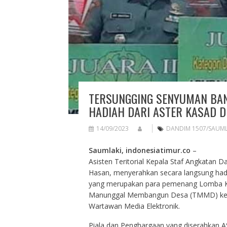
TERSUNGGING SENYUMAN BAN
HADIAH DARI ASTER KASAD 
14/09/2023
DANDIM 1507/SAUML
Saumlaki, indonesiatimur.co
–
Asisten Teritorial Kepala Staf Angkatan
Hasan, menyerahkan secara langsung hadi
yang merupakan para pemenang Lomba Kar
Manunggal Membangun Desa (TMMD) ke-11
Wartawan Media Elektronik.
Piala dan Penghargaan yang diserahka