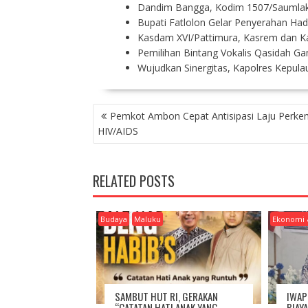
Dandim Bangga, Kodim 1507/Saumlaki
Bupati Fatlolon Gelar Penyerahan Ha
Kasdam XVI/Pattimura, Kasrem dan Ka
Pemilihan Bintang Vokalis Qasidah 
Wujudkan Sinergitas, Kapolres Kepul
P
Pemkot Ambon Cepat Antisipasi Laju Perk
O
HIV/AIDS
S
T
N
RELATED POSTS
A
V
I
Budaya
Maluku
Ekonomi 
G
A
T
I
O
SAMBUT HUT RI, GERAKAN
IWAP
N
“CATATAN HATI ANAK YANG
BIAY