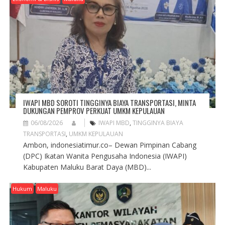
IWAPI MBD SOROTI TINGGINYA BIAYA TRANSPORTASI, MINTA
DUKUNGAN PEMPROV PERKUAT UMKM KEPULAUAN
06/08/2026
IWAPI MBD
,
TINGGINYA BIAYA
TRANSPORTASI
,
UMKM KEPULAUAN
Ambon, indonesiatimur.co– Dewan Pimpinan Cabang
(DPC) Ikatan Wanita Pengusaha Indonesia (IWAPI)
Kabupaten Maluku Barat Daya (MBD)...
Hukum
Maluku