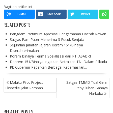
Bagikan artikel ini
RELATED POSTS:
Pangdam Pattimura Apresiasi Pengamanan Daerah Rawan…
Satgas Pam Puter Menerima 3 Pucuk Senjata
Sejumlah Jabatan Jajaran Korem 151/Binaiya
Diserahterimakan
Korem Binaiya Terima Sosialisasi dari PT. ASABRI…
Danrem 151/Binaiya Ingatkan Netralitas TNI Dalam Pilkada
Plt Gubernur Paparkan Berbagai Keberhasilan…
P
Maluku Pilot Project
Satgas TMMD Tual Gelar
O
Ekspedisi Jalur Rempah
Penyuluhan Bahaya
S
Narkoba
T
N
A
RELATED POSTS