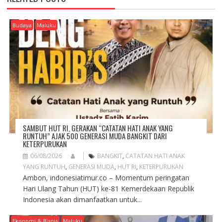
V
I
G
Budaya
Maluku
A
T
I
O
N
SAMBUT HUT RI, GERAKAN “CATATAN HATI ANAK YANG
RUNTUH” AJAK 500 GENERASI MUDA BANGKIT DARI
KETERPURUKAN
06/08/2026
BANGKIT
,
CATATAN HATI ANAK
YANG RUNTUH
,
GENERASI MUDA
,
HUT RI
,
KETERPURUKAN
Ambon, indonesiatimur.co – Momentum peringatan
Hari Ulang Tahun (HUT) ke-81 Kemerdekaan Republik
Indonesia akan dimanfaatkan untuk...
Ekonomi & Bisnis
Maluku