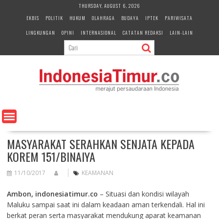
S
THURSDAY, AUGUST 6, 2026
k
EKBIS
POLITIK
HUKUM
OLAHRAGA
BUDAYA
IPTEK
PARIWISATA
i
LINGKUNGAN
OPINI
INTERNASIONAL
CATATAN REDAKSI
LAIN-LAIN
p
t
o
c
o
n
t
e
n
t
MASYARAKAT SERAHKAN SENJATA KEPADA
KOREM 151/BINAIYA
11/10/2017
KEAMANAN
Ambon, indonesiatimur.co
– Situasi dan kondisi wilayah
Maluku sampai saat ini dalam keadaan aman terkendali. Hal ini
berkat peran serta masyarakat mendukung aparat keamanan