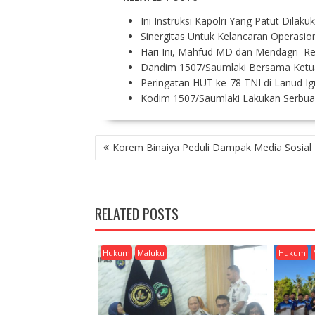
Ini Instruksi Kapolri Yang Patut Dila
Sinergitas Untuk Kelancaran Operasio
Hari Ini, Mahfud MD dan Mendagri R
Dandim 1507/Saumlaki Bersama Ketu
Peringatan HUT ke-78 TNI di Lanud I
Kodim 1507/Saumlaki Lakukan Serbua
P
Korem Binaiya Peduli Dampak Media Sosial
O
S
T
N
RELATED POSTS
A
V
I
Hukum
Maluku
Hukum
G
A
T
I