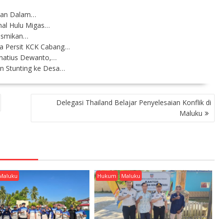
kukan Dalam…
nal Hulu Migas…
esmikan…
a Persit KCK Cabang…
gnatius Dewanto,…
n Stunting ke Desa…
Delegasi Thailand Belajar Penyelesaian Konflik di
Maluku
Maluku
Hukum
Maluku