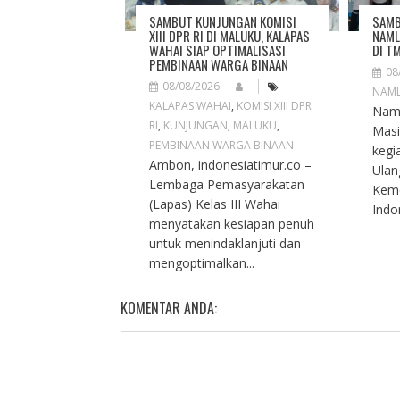
O
SAMBUT KUNJUNGAN KOMISI
SAMB
N
XIII DPR RI DI MALUKU, KALAPAS
NAML
WAHAI SIAP OPTIMALISASI
DI T
PEMBINAAN WARGA BINAAN
08
08/08/2026
NAM
KALAPAS WAHAI
,
KOMISI XIII DPR
Naml
RI
,
KUNJUNGAN
,
MALUKU
,
Masi
PEMBINAAN WARGA BINAAN
kegi
Ambon, indonesiatimur.co –
Ulan
Lembaga Pemasyarakatan
Keme
(Lapas) Kelas III Wahai
Indon
menyatakan kesiapan penuh
untuk menindaklanjuti dan
mengoptimalkan...
KOMENTAR ANDA: