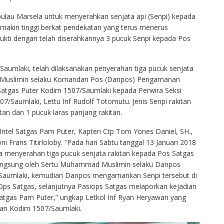
lau Marsela untuk menyerahkan senjata api (Senpi) kepada
emakin tinggi berkat pendekatan yang terus menerus
rbukti dengan telah diserahkannya 3 pucuk Senpi kepada Pos
aumlaki, telah dilaksanakan penyerahan tiga pucuk senjata
d Muslimin selaku Komandan Pos (Danpos) Pengamanan
 Satgas Puter Kodim 1507/Saumlaki kepada Perwira Seksi
7/Saumlaki, Lettu Inf Rudolf Totomutu. Jenis Senpi rakitan
tan dan 1 pucuk laras panjang rakitan.
 Intel Satgas Pam Puter, Kapten Ctp Tom Yones Daniel, SH.,
 Frans Titirloloby. “Pada hari Sabtu tanggal 13 Januari 2018
a menyerahan tiga pucuk senjata rakitan kepada Pos Satgas
langsung oleh Sertu Muhammad Muslimin selaku Danpos
/Saumlaki, kemudian Danpos mengamankan Senpi tersebut di
ps Satgas, selanjutnya Pasiops Satgas melaporkan kejadian
tgas Pam Puter,” ungkap Letkol Inf Ryan Heryawan yang
an Kodim 1507/Saumlaki.