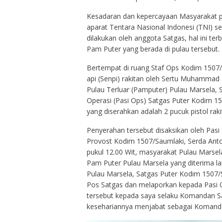
Kesadaran dan kepercayaan Masyarakat pu
aparat Tentara Nasional Indonesi (TNI) s
dilakukan oleh anggota Satgas, hal ini te
Pam Puter yang berada di pulau tersebut.
Bertempat di ruang Staf Ops Kodim 1507/S
api (Senpi) rakitan oleh Sertu Muhamma
Pulau Terluar (Pamputer) Pulau Marsela,
Operasi (Pasi Ops) Satgas Puter Kodim 150
yang diserahkan adalah 2 pucuk pistol raki
Penyerahan tersebut disaksikan oleh Pasi
Provost Kodim 1507/Saumlaki, Serda Antoni
pukul 12.00 Wit, masyarakat Pulau Marsel
Pam Puter Pulau Marsela yang diterima 
Pulau Marsela, Satgas Puter Kodim 1507
Pos Satgas dan melaporkan kepada Pasi O
tersebut kepada saya selaku Komandan Sa
kesehariannya menjabat sebagai Komand