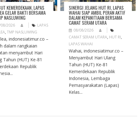
UT KEMERDEKAAN, LAPAS
SINERGI JELANG HUT RI, LAPAS
EA GELAR BAKTI BERSAMA
WAHAI SIAP AMBIL PERAN AKTIF
MP NASLUWING
DALAM KEPANITIAAN BERSAMA
CAMAT SERAM UTARA
/08/2026
LAPAS
08/08/2026
LEA
,
TMP NASLUWING
CAMAT SERAM UTARA
,
HUT RI
,
ea, indonesiatimur.co –
LAPAS WAHAI
h dalam rangkaian
Wahai, indonesiatimur.co –
atan menyambut Hari
Menyambut Hari Ulang
g Tahun (HUT) Ke-81
Tahun (HUT) Ke-81
rdekaan Republik
Kemerdekaan Republik
esia...
Indonesia, Lembaga
Pemasyarakatan (Lapas)
Kelas...