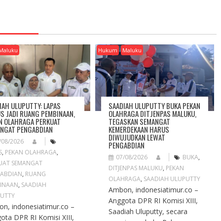
Maluku
Hukum
Maluku
IAH ULUPUTTY: LAPAS
SAADIAH ULUPUTTY BUKA PEKAN
S JADI RUANG PEMBINAAN,
OLAHRAGA DITJENPAS MALUKU,
N OLAHRAGA PERKUAT
TEGASKAN SEMANGAT
NGAT PENGABDIAN
KEMERDEKAAN HARUS
DIWUJUDKAN LEWAT
/08/2026
PENGABDIAN
S
,
PEKAN OLAHRAGA
,
07/08/2026
BUKA
,
UAT SEMANGAT
DITJENPAS MALUKU
,
PEKAN
ABDIAN
,
RUANG
OLAHRAGA
,
SAADIAH ULUPUTTY
INAAN
,
SAADIAH
Ambon, indonesiatimur.co –
UTTY
Anggota DPR RI Komisi XIII,
n, indonesiatimur.co –
Saadiah Uluputty, secara
ota DPR RI Komisi XIII,