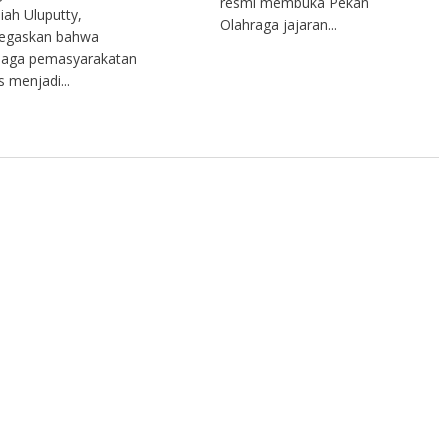
resmi membuka Pekan
iah Uluputty,
Olahraga jajaran...
egaskan bahwa
aga pemasyarakatan
s menjadi...