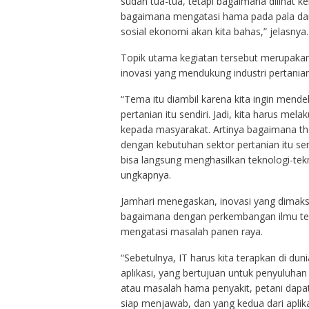
sudah tua-tua, tetapi bagaimana dilihat ke
bagaimana mengatasi hama pada pala dan
sosial ekonomi akan kita bahas,” jelasnya.
Topik utama kegiatan tersebut merupakan
inovasi yang mendukung industri pertanian
“Tema itu diambil karena kita ingin mendek
pertanian itu sendiri. Jadi, kita harus me
kepada masyarakat. Artinya bagaimana the
dengan kebutuhan sektor pertanian itu sen
bisa langsung menghasilkan teknologi-tekn
ungkapnya.
Jamhari menegaskan, inovasi yang dimaksudk
bagaimana dengan perkembangan ilmu tek
mengatasi masalah panen raya.
“Sebetulnya, IT harus kita terapkan di dun
aplikasi, yang bertujuan untuk penyuluhan 
atau masalah hama penyakit, petani dapat 
siap menjawab, dan yang kedua dari apl