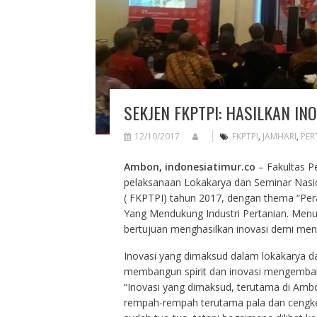
SEKJEN FKPTPI: HASILKAN I
12/10/2017
FKPTPI
,
JAMHARI
,
PER
Ambon, indonesiatimur.co
– Fakultas P
pelaksanaan Lokakarya dan Seminar Nasio
( FKPTPI) tahun 2017, dengan thema “Per
Yang Mendukung Industri Pertanian. Menur
bertujuan menghasilkan inovasi demi mendu
Inovasi yang dimaksud dalam lokakarya d
membangun spirit dan inovasi mengembal
“Inovasi yang dimaksud, terutama di Am
rempah-rempah terutama pala dan cengke