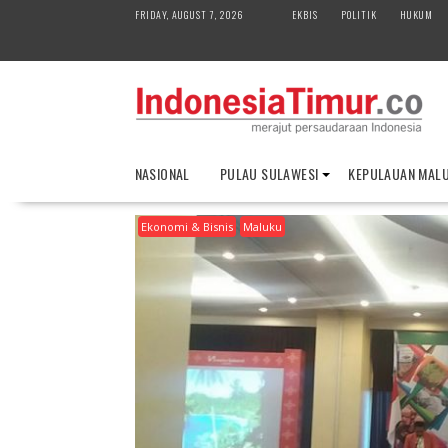
S
FRIDAY, AUGUST 7, 2026
EKBIS
POLITIK
HUKUM
k
i
p
t
o
c
o
NASIONAL
PULAU SULAWESI
KEPULAUAN MAL
n
t
Ekonomi & Bisnis
Maluku
e
n
t