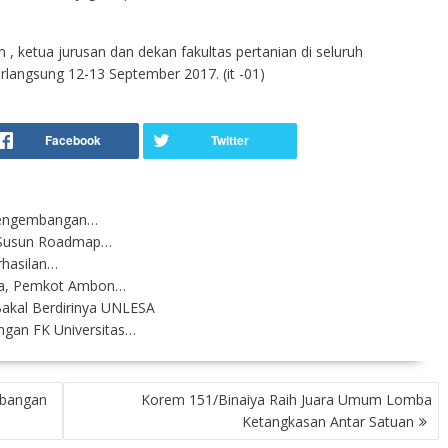
n , ketua jurusan dan dekan fakultas pertanian di seluruh
erlangsung 12-13 September 2017. (it -01)
 Pengembangan…
 Susun Roadmap…
rhasilan…
ta, Pemkot Ambon…
-Bakal Berdirinya UNLESA
gan FK Universitas…
mbangan
Korem 151/Binaiya Raih Juara Umum Lomba
Ketangkasan Antar Satuan