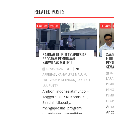
T
N
RELATED POSTS
A
V
I
Hukum
Maluku
Hukum
G
A
T
I
O
SAADIAH ULUPUTTY APRESIASI
SAAD
N
PROGRAM PEMBINAAN
HARU
KANWILPAS MALUKU
PEKA
SEMA
07/08/2026
07
APRESIASI
,
KANWILPAS MALUKU
,
LAPA
PROGRAM PEMBINAAN
,
SAADIAH
PERK
ULUPUTTY
PENG
Ambon, indonesiatimur.co –
PEMB
Anggota DPR RI Komisi XIII,
ULUP
Saadiah Uluputty,
Ambo
mengapresiasi program
Angg
pembinaan kemandirian