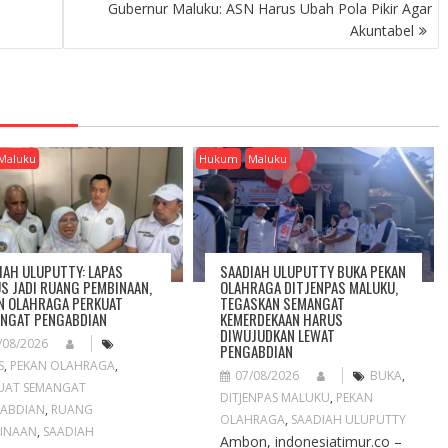
Gubernur Maluku: ASN Harus Ubah Pola Pikir Agar
Akuntabel
Maluku
Hukum
Maluku
IAH ULUPUTTY: LAPAS
SAADIAH ULUPUTTY BUKA PEKAN
S JADI RUANG PEMBINAAN,
OLAHRAGA DITJENPAS MALUKU,
N OLAHRAGA PERKUAT
TEGASKAN SEMANGAT
NGAT PENGABDIAN
KEMERDEKAAN HARUS
DIWUJUDKAN LEWAT
/08/2026
PENGABDIAN
S
,
PEKAN OLAHRAGA
,
07/08/2026
BUKA
,
UAT SEMANGAT
DITJENPAS MALUKU
,
PEKAN
ABDIAN
,
RUANG
OLAHRAGA
,
SAADIAH ULUPUTTY
INAAN
,
SAADIAH
Ambon, indonesiatimur.co –