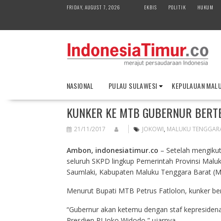
S
FRIDAY, AUGUST 7, 2026
EKBIS
POLITIK
HUKUM
k
i
p
t
o
c
o
NASIONAL
PULAU SULAWESI
KEPULAUAN MAL
n
t
KUNKER KE MTB GUBERNUR BERT
e
n
21/11/2017
JOKOWI
,
MALUKU TENGGAR
t
Ambon, indonesiatimur.co
– Setelah mengikut
seluruh SKPD lingkup Pemerintah Provinsi Malu
Saumlaki, Kabupaten Maluku Tenggara Barat (M
Menurut Bupati MTB Petrus Fatlolon, kunker be
“Gubernur akan ketemu dengan staf kepresidena
Presdien RI Joko Widodo,” ujarnya.