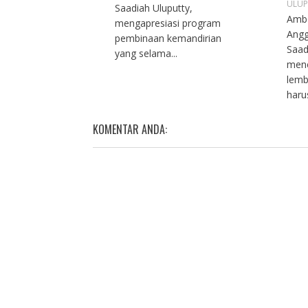
ULUP
Saadiah Uluputty,
Ambo
mengapresiasi program
Angg
pembinaan kemandirian
Saad
yang selama...
men
lemb
haru
KOMENTAR ANDA: