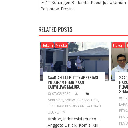
P
11 Kontingen Berlomba Rebut Juara Umum
O
Pesparawi Provinsi
S
T
N
RELATED POSTS
A
V
I
Hukum
Maluku
Hukum
G
A
T
I
O
SAADIAH ULUPUTTY APRESIASI
SAAD
N
PROGRAM PEMBINAAN
HARU
KANWILPAS MALUKU
PEKA
SEMA
07/08/2026
07
APRESIASI
,
KANWILPAS MALUKU
,
LAPA
PROGRAM PEMBINAAN
,
SAADIAH
PERK
ULUPUTTY
PENG
Ambon, indonesiatimur.co –
PEMB
Anggota DPR RI Komisi XIII,