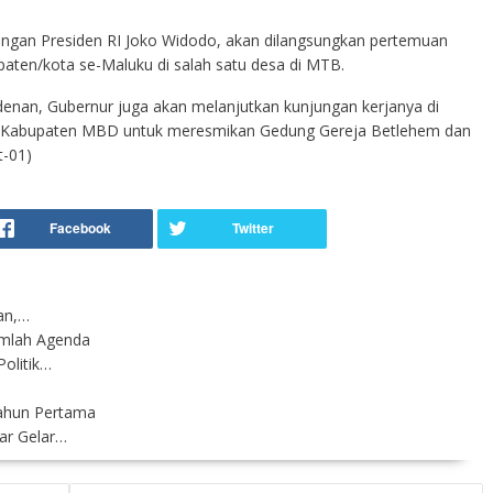
jungan Presiden RI Joko Widodo, akan dilangsungkan pertemuan
aten/kota se-Maluku di salah satu desa di MTB.
enan, Gubernur juga akan melanjutkan kunjungan kerjanya di
di Kabupaten MBD untuk meresmikan Gedung Gereja Betlehem dan
t-01)
an,…
umlah Agenda
olitik…
tahun Pertama
ar Gelar…