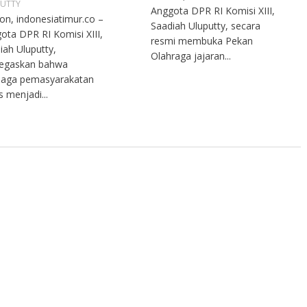
UTTY
Anggota DPR RI Komisi XIII,
n, indonesiatimur.co –
Saadiah Uluputty, secara
ota DPR RI Komisi XIII,
resmi membuka Pekan
iah Uluputty,
Olahraga jajaran...
egaskan bahwa
aga pemasyarakatan
s menjadi...