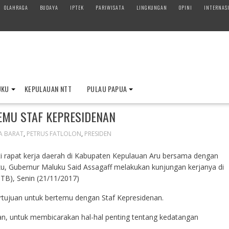
OLAHRAGA
BUDAYA
IPTEK
PARIWISATA
LINGKUNGAN
OPINI
INTERNAS
UKU
KEPULAUAN NTT
PULAU PAPUA
EMU STAF KEPRESIDENAN
A BARAT
,
PETRUS FATLOLON
,
PRESIDEN
i rapat kerja daerah di Kabupaten Kepulauan Aru bersama dengan
ku, Gubernur Maluku Said Assagaff melakukan kunjungan kerjanya di
TB), Senin (21/11/2017)
rtujuan untuk bertemu dengan Staf Kepresidenan.
n, untuk membicarakan hal-hal penting tentang kedatangan