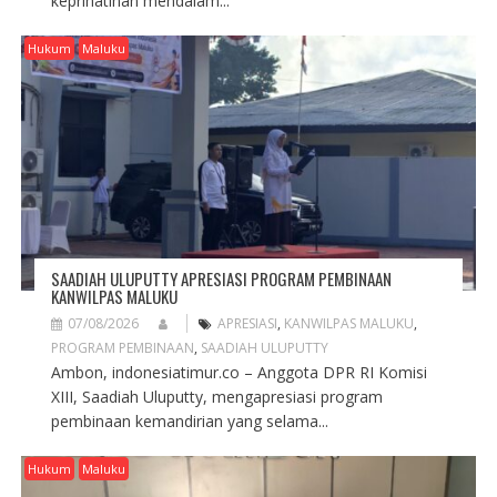
keprihatinan mendalam...
Hukum
Maluku
SAADIAH ULUPUTTY APRESIASI PROGRAM PEMBINAAN
KANWILPAS MALUKU
07/08/2026
APRESIASI
,
KANWILPAS MALUKU
,
PROGRAM PEMBINAAN
,
SAADIAH ULUPUTTY
Ambon, indonesiatimur.co – Anggota DPR RI Komisi
XIII, Saadiah Uluputty, mengapresiasi program
pembinaan kemandirian yang selama...
Hukum
Maluku