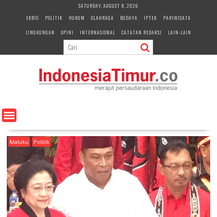
S
SATURDAY, AUGUST 8, 2026
k
EKBIS
POLITIK
HUKUM
OLAHRAGA
BUDAYA
IPTEK
PARIWISATA
i
LINGKUNGAN
OPINI
INTERNASIONAL
CATATAN REDAKSI
LAIN-LAIN
p
t
o
c
o
n
t
e
n
t
Maluku
Politik