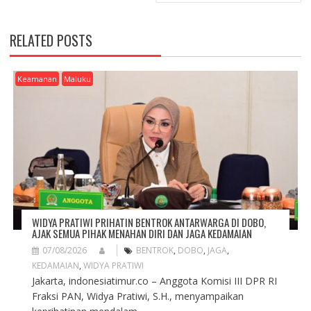
T
N
A
RELATED POSTS
V
I
G
Keamanan
Maluku
A
T
I
O
N
WIDYA PRATIWI PRIHATIN BENTROK ANTARWARGA DI DOBO,
AJAK SEMUA PIHAK MENAHAN DIRI DAN JAGA KEDAMAIAN
07/08/2026
BENTROK
,
DOBO
,
JAGA
,
KEDAMAIAN
,
WIDYA PRATIWI
Jakarta, indonesiatimur.co – Anggota Komisi III DPR RI
Fraksi PAN, Widya Pratiwi, S.H., menyampaikan