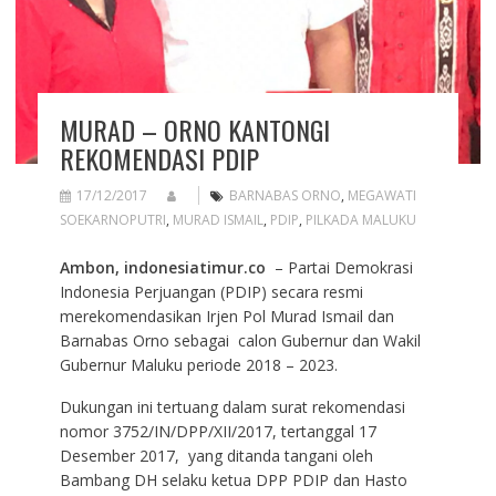
MURAD – ORNO KANTONGI
REKOMENDASI PDIP
17/12/2017
BARNABAS ORNO
,
MEGAWATI
SOEKARNOPUTRI
,
MURAD ISMAIL
,
PDIP
,
PILKADA MALUKU
Ambon, indonesiatimur.co
– Partai Demokrasi
Indonesia Perjuangan (PDIP) secara resmi
merekomendasikan Irjen Pol Murad Ismail dan
Barnabas Orno sebagai calon Gubernur dan Wakil
Gubernur Maluku periode 2018 – 2023.
Dukungan ini tertuang dalam surat rekomendasi
nomor 3752/IN/DPP/XII/2017, tertanggal 17
Desember 2017, yang ditanda tangani oleh
Bambang DH selaku ketua DPP PDIP dan Hasto