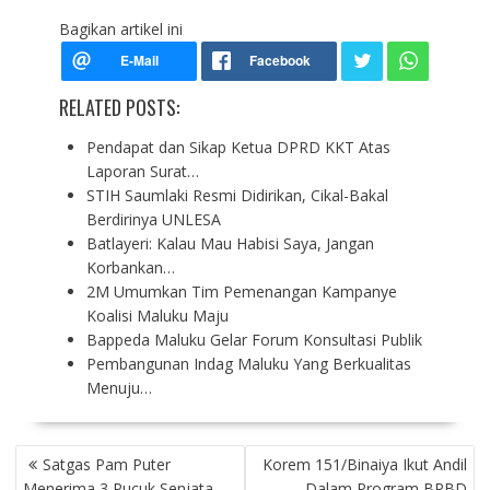
Bagikan artikel ini
RELATED POSTS:
Pendapat dan Sikap Ketua DPRD KKT Atas
Laporan Surat…
STIH Saumlaki Resmi Didirikan, Cikal-Bakal
Berdirinya UNLESA
Batlayeri: Kalau Mau Habisi Saya, Jangan
Korbankan…
2M Umumkan Tim Pemenangan Kampanye
Koalisi Maluku Maju
Bappeda Maluku Gelar Forum Konsultasi Publik
Pembangunan Indag Maluku Yang Berkualitas
Menuju…
P
Satgas Pam Puter
Korem 151/Binaiya Ikut Andil
O
Menerima 3 Pucuk Senjata
Dalam Program BPBD