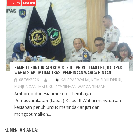
Hukum
Maluku
SAMBUT KUNJUNGAN KOMISI XIII DPR RI DI MALUKU, KALAPAS
WAHAI SIAP OPTIMALISASI PEMBINAAN WARGA BINAAN
08/08/2026
KALAPAS WAHAI
,
KOMISI XIII DPR RI
,
KUNJUNGAN
,
MALUKU
,
PEMBINAAN WARGA BINAAN
Ambon, indonesiatimur.co – Lembaga
Pemasyarakatan (Lapas) Kelas III Wahai menyatakan
kesiapan penuh untuk menindaklanjuti dan
mengoptimalkan...
KOMENTAR ANDA: