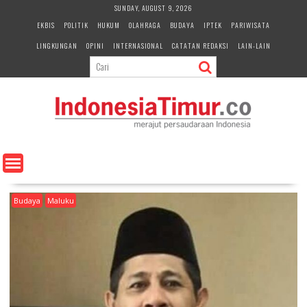
S
SUNDAY, AUGUST 9, 2026
k
EKBIS
POLITIK
HUKUM
OLAHRAGA
BUDAYA
IPTEK
PARIWISATA
i
LINGKUNGAN
OPINI
INTERNASIONAL
CATATAN REDAKSI
LAIN-LAIN
p
t
o
c
o
n
t
e
n
t
Budaya
Maluku