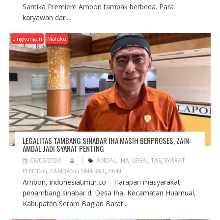
Santika Premiere Ambon tampak berbeda. Para
karyawan dari...
Lingkungan
Maluku
LEGALITAS TAMBANG SINABAR IHA MASIH BERPROSES, ZAIN:
AMDAL JADI SYARAT PENTING
08/08/2026
AMDAL
,
IHA
,
LEGALITAS
,
SYARAT
PENTING
,
TAMBANG SINABAR
,
ZAIN
Ambon, indonesiatimur.co – Harapan masyarakat
penambang sinabar di Desa Iha, Kecamatan Huamual,
Kabupaten Seram Bagian Barat...