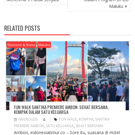
S
Maluku
T
N
A
RELATED POSTS
V
I
G
Ekonomi & Bisnis
Maluku
A
T
I
O
N
FUN WALK SANTIKA PREMIERE AMBON: SEHAT BERSAMA,
KOMPAK DALAM SATU KELUARGA
08/08/2026
FUN WALK
,
KOMPAK
,
SANTIKA
PREMIERE AMBON
,
SATU KELUARGA
,
SEHAT BERSAMA
Ambon, indonesiatimur.co – Sore itu, suasana di Hotel